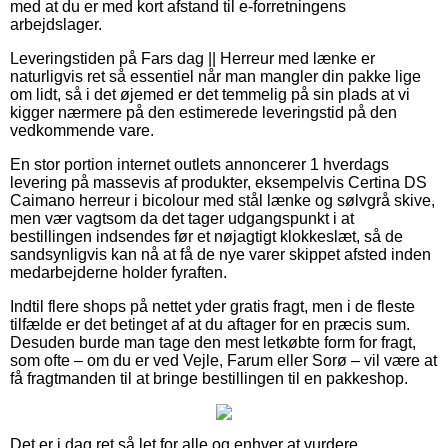
med at du er med kort afstand til e-forretningens
arbejdslager.
Leveringstiden på Fars dag || Herreur med lænke er
naturligvis ret så essentiel når man mangler din pakke lige
om lidt, så i det øjemed er det temmelig på sin plads at vi
kigger nærmere på den estimerede leveringstid på den
vedkommende vare.
En stor portion internet outlets annoncerer 1 hverdags
levering på massevis af produkter, eksempelvis Certina DS
Caimano herreur i bicolour med stål lænke og sølvgrå skive,
men vær vagtsom da det tager udgangspunkt i at
bestillingen indsendes før et nøjagtigt klokkeslæt, så de
sandsynligvis kan nå at få de nye varer skippet afsted inden
medarbejderne holder fyraften.
Indtil flere shops på nettet yder gratis fragt, men i de fleste
tilfælde er det betinget af at du aftager for en præcis sum.
Desuden burde man tage den mest letkøbte form for fragt,
som ofte – om du er ved Vejle, Farum eller Sorø – vil være at
få fragtmanden til at bringe bestillingen til en pakkeshop.
Det er i dag ret så let for alle og enhver at vurdere