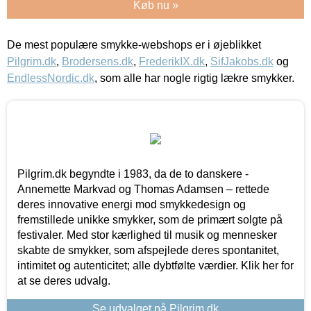
Køb nu »
De mest populære smykke-webshops er i øjeblikket
Pilgrim.dk
,
Brodersens.dk
,
FrederikIX.dk
,
SifJakobs.dk
og
EndlessNordic.dk
, som alle har nogle rigtig lækre smykker.
Pilgrim.dk begyndte i 1983, da de to danskere -
Annemette Markvad og Thomas Adamsen – rettede
deres innovative energi mod smykkedesign og
fremstillede unikke smykker, som de primært solgte på
festivaler. Med stor kærlighed til musik og mennesker
skabte de smykker, som afspejlede deres spontanitet,
intimitet og autenticitet; alle dybtfølte værdier. Klik her for
at se deres udvalg.
Se udvalget på Pilgrim.dk