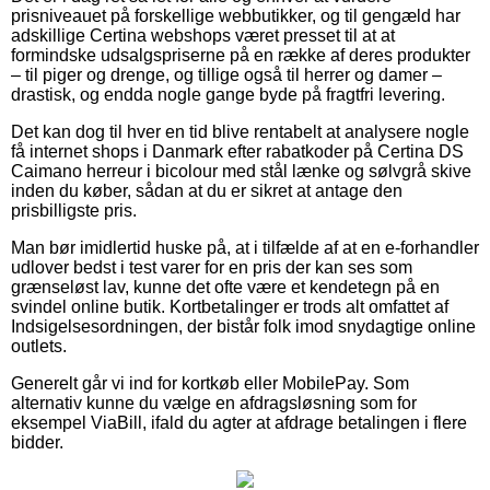
prisniveauet på forskellige webbutikker, og til gengæld har
adskillige Certina webshops været presset til at at
formindske udsalgspriserne på en række af deres produkter
– til piger og drenge, og tillige også til herrer og damer –
drastisk, og endda nogle gange byde på fragtfri levering.
Det kan dog til hver en tid blive rentabelt at analysere nogle
få internet shops i Danmark efter rabatkoder på Certina DS
Caimano herreur i bicolour med stål lænke og sølvgrå skive
inden du køber, sådan at du er sikret at antage den
prisbilligste pris.
Man bør imidlertid huske på, at i tilfælde af at en e-forhandler
udlover bedst i test varer for en pris der kan ses som
grænseløst lav, kunne det ofte være et kendetegn på en
svindel online butik. Kortbetalinger er trods alt omfattet af
Indsigelsesordningen, der bistår folk imod snydagtige online
outlets.
Generelt går vi ind for kortkøb eller MobilePay. Som
alternativ kunne du vælge en afdragsløsning som for
eksempel ViaBill, ifald du agter at afdrage betalingen i flere
bidder.