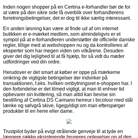
Inden nogen shopper på en Certina e-forhandler bør de for
at være på den sikre side få overblik over forhandlerens
forretningsbetingelser, det er dog tit ikke særlig interessant.
En anden løsning kan være at finde ud af om internet
butikken er e-mærket medlem, som almindeligvis er et
sympol på at e-forhandleren understøtter de officielle danske
regler, tillige med at webshoppen nu og da kontrolleres af
eksperter som har megen viden om vilkårene. Desuden
giver det dig lejlighed til at få hjælp, for så vidt du møder
udfordringer ved din ordre.
Herudover er det smart at køber er oppe på mærkerne
omkring de vigtigste betingelser der indvirker på
transaktionen, f.eks. hvilken ombytningsret e-shoppen har. I
den forbindelse er det tilmed vigtigt, at man til enhver tid
opbevarer sin kvittering, så man altid kan bevise sin
bestilling af Certina DS Caimano herreur i bicolour med stål
lænke og sølvgrå skive, ligegyldigt om man efterspørger
produkter til en herre eller dame.
Trustpilot byder på evigt strålende genveje til at tyde en
længere række eksisterende brugeres oplevelser og af den