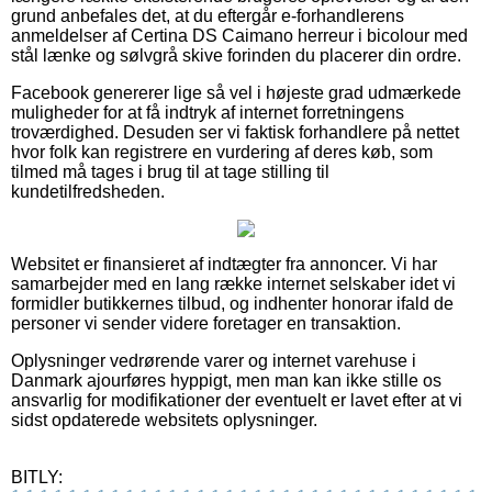
grund anbefales det, at du eftergår e-forhandlerens
anmeldelser af Certina DS Caimano herreur i bicolour med
stål lænke og sølvgrå skive forinden du placerer din ordre.
Facebook genererer lige så vel i højeste grad udmærkede
muligheder for at få indtryk af internet forretningens
troværdighed. Desuden ser vi faktisk forhandlere på nettet
hvor folk kan registrere en vurdering af deres køb, som
tilmed må tages i brug til at tage stilling til
kundetilfredsheden.
Websitet er finansieret af indtægter fra annoncer. Vi har
samarbejder med en lang række internet selskaber idet vi
formidler butikkernes tilbud, og indhenter honorar ifald de
personer vi sender videre foretager en transaktion.
Oplysninger vedrørende varer og internet varehuse i
Danmark ajourføres hyppigt, men man kan ikke stille os
ansvarlig for modifikationer der eventuelt er lavet efter at vi
sidst opdaterede websitets oplysninger.
BITLY: