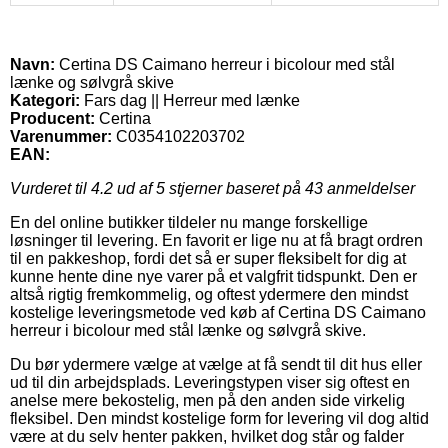
Navn:
Certina DS Caimano herreur i bicolour med stål
lænke og sølvgrå skive
Kategori:
Fars dag || Herreur med lænke
Producent:
Certina
Varenummer:
C0354102203702
EAN:
Vurderet til
4.2
ud af 5 stjerner baseret på
43
anmeldelser
En del online butikker tildeler nu mange forskellige
løsninger til levering. En favorit er lige nu at få bragt ordren
til en pakkeshop, fordi det så er super fleksibelt for dig at
kunne hente dine nye varer på et valgfrit tidspunkt. Den er
altså rigtig fremkommelig, og oftest ydermere den mindst
kostelige leveringsmetode ved køb af Certina DS Caimano
herreur i bicolour med stål lænke og sølvgrå skive.
Du bør ydermere vælge at vælge at få sendt til dit hus eller
ud til din arbejdsplads. Leveringstypen viser sig oftest en
anelse mere bekostelig, men på den anden side virkelig
fleksibel. Den mindst kostelige form for levering vil dog altid
være at du selv henter pakken, hvilket dog står og falder