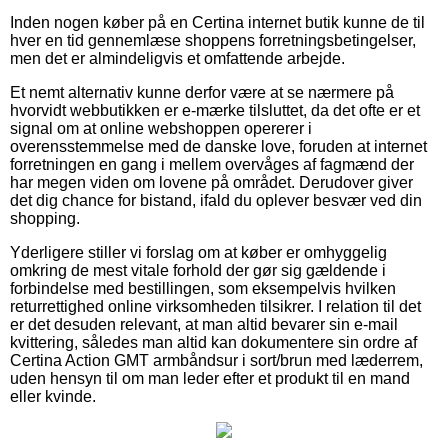
Inden nogen køber på en Certina internet butik kunne de til
hver en tid gennemlæse shoppens forretningsbetingelser,
men det er almindeligvis et omfattende arbejde.
Et nemt alternativ kunne derfor være at se nærmere på
hvorvidt webbutikken er e-mærke tilsluttet, da det ofte er et
signal om at online webshoppen opererer i
overensstemmelse med de danske love, foruden at internet
forretningen en gang i mellem overvåges af fagmænd der
har megen viden om lovene på området. Derudover giver
det dig chance for bistand, ifald du oplever besvær ved din
shopping.
Yderligere stiller vi forslag om at køber er omhyggelig
omkring de mest vitale forhold der gør sig gældende i
forbindelse med bestillingen, som eksempelvis hvilken
returrettighed online virksomheden tilsikrer. I relation til det
er det desuden relevant, at man altid bevarer sin e-mail
kvittering, således man altid kan dokumentere sin ordre af
Certina Action GMT armbåndsur i sort/brun med læderrem,
uden hensyn til om man leder efter et produkt til en mand
eller kvinde.