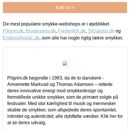
Køb nu »
De mest populære smykke-webshops er i øjeblikket
Pilgrim.dk
,
Brodersens.dk
,
FrederikIX.dk
,
SifJakobs.dk
og
EndlessNordic.dk
, som alle har nogle rigtig lækre smykker.
Pilgrim.dk begyndte i 1983, da de to danskere -
Annemette Markvad og Thomas Adamsen – rettede
deres innovative energi mod smykkedesign og
fremstillede unikke smykker, som de primært solgte på
festivaler. Med stor kærlighed til musik og mennesker
skabte de smykker, som afspejlede deres spontanitet,
intimitet og autenticitet; alle dybtfølte værdier. Klik her for
at se deres udvalg.