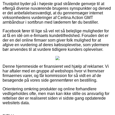
Trustpilot byder på i højeste grad strålende genveje til at
eftergå diverse nuværende brugeres synspunkter og derved
er det anbefalelsesværdigt, at du gennemsøger internet
virksomhedens vurderinger af Certina Action GMT
armbåndsur i sort/brun med læderrem før du bestiller.
Facebook fører til lige så vel ret så belejlige muligheder for
at få en idé om e-firmaets kundetilfredshed. Foruden det er
der en del online firmaer som giver folk mulighed for at
afgive en vurdering af deres købsoplevelse, som ydermere
bør anvendes til at vurdere tidligere kunders oplevelser.
Denne hjemmeside er finansieret ved hjælp af reklamer. Vi
har aftaler med en gruppe af webshops hvor vi fremviser
firmaernes varer, og får kommission for så vidt en af de
besøgende på vores side gennemfører en bestilling.
Orientering omkring produkter og online forhandlere
vedligeholdes ofte, men man kan ikke stille os ansvarlig for
rettelser der er realiseret siden vi sidste gang opdaterede
websitets data.