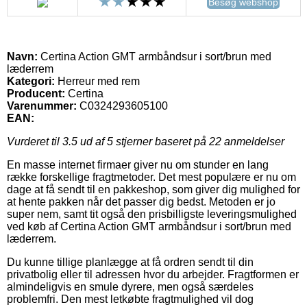
Besøg webshop
Navn:
Certina Action GMT armbåndsur i sort/brun med
læderrem
Kategori:
Herreur med rem
Producent:
Certina
Varenummer:
C0324293605100
EAN:
Vurderet til
3.5
ud af 5 stjerner baseret på
22
anmeldelser
En masse internet firmaer giver nu om stunder en lang
række forskellige fragtmetoder. Det mest populære er nu om
dage at få sendt til en pakkeshop, som giver dig mulighed for
at hente pakken når det passer dig bedst. Metoden er jo
super nem, samt tit også den prisbilligste leveringsmulighed
ved køb af Certina Action GMT armbåndsur i sort/brun med
læderrem.
Du kunne tillige planlægge at få ordren sendt til din
privatbolig eller til adressen hvor du arbejder. Fragtformen er
almindeligvis en smule dyrere, men også særdeles
problemfri. Den mest letkøbte fragtmulighed vil dog