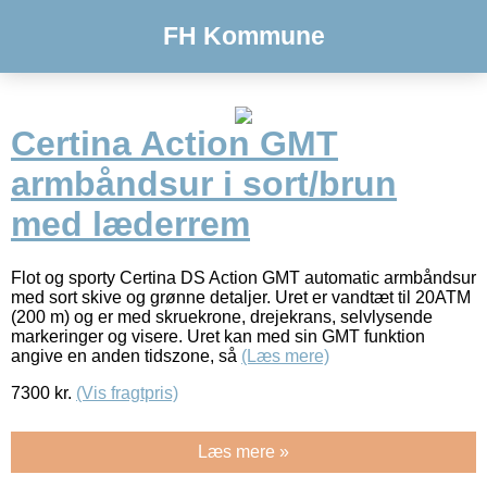
FH Kommune
Certina Action GMT
armbåndsur i sort/brun
med læderrem
Flot og sporty Certina DS Action GMT automatic armbåndsur
med sort skive og grønne detaljer. Uret er vandtæt til 20ATM
(200 m) og er med skruekrone, drejekrans, selvlysende
markeringer og visere. Uret kan med sin GMT funktion
angive en anden tidszone, så
(Læs mere)
7300
kr.
(Vis fragtpris)
Læs mere »