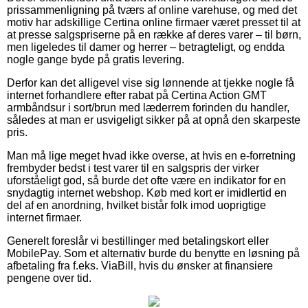
prissammenligning på tværs af online varehuse, og med det
motiv har adskillige Certina online firmaer været presset til at
at presse salgspriserne på en række af deres varer – til børn,
men ligeledes til damer og herrer – betragteligt, og endda
nogle gange byde på gratis levering.
Derfor kan det alligevel vise sig lønnende at tjekke nogle få
internet forhandlere efter rabat på Certina Action GMT
armbåndsur i sort/brun med læderrem forinden du handler,
således at man er usvigeligt sikker på at opnå den skarpeste
pris.
Man må lige meget hvad ikke overse, at hvis en e-forretning
frembyder bedst i test varer til en salgspris der virker
uforståeligt god, så burde det ofte være en indikator for en
snydagtig internet webshop. Køb med kort er imidlertid en
del af en anordning, hvilket bistår folk imod uoprigtige
internet firmaer.
Generelt foreslår vi bestillinger med betalingskort eller
MobilePay. Som et alternativ burde du benytte en løsning på
afbetaling fra f.eks. ViaBill, hvis du ønsker at finansiere
pengene over tid.