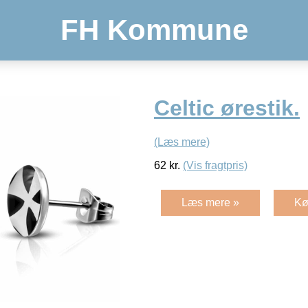
FH Kommune
Celtic ørestik.
(Læs mere)
62
kr.
(Vis fragtpris)
Læs mere »
Kø