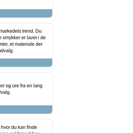
markedets trend. Du
e smykker er lavet i de
ter, et materiale der
udvalg.
 og ure fra en lang
dvalg.
 hvor du kan finde