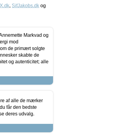
IX.dk
,
SifJakobs.dk
og
- Annemette Markvad og
ergi mod
som de primært solgte
mennesker skabte de
et og autenticitet; alle
.
re af alle de mærker
 du får den bedste
 se deres udvalg.