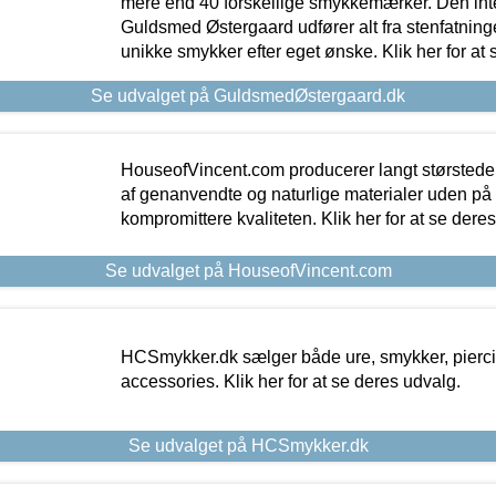
mere end 40 forskellige smykkemærker. Den in
Guldsmed Østergaard udfører alt fra stenfatninge
unikke smykker efter eget ønske. Klik her for at 
Se udvalget på GuldsmedØstergaard.dk
HouseofVincent.com producerer langt størstede
af genanvendte og naturlige materialer uden p
kompromittere kvaliteten. Klik her for at se dere
Se udvalget på HouseofVincent.com
HCSmykker.dk sælger både ure, smykker, pierc
accessories. Klik her for at se deres udvalg.
Se udvalget på HCSmykker.dk