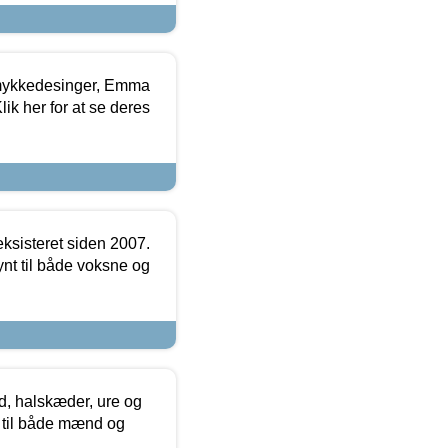
mykkedesinger, Emma
ik her for at se deres
ksisteret siden 2007.
nt til både voksne og
, halskæder, ure og
r til både mænd og