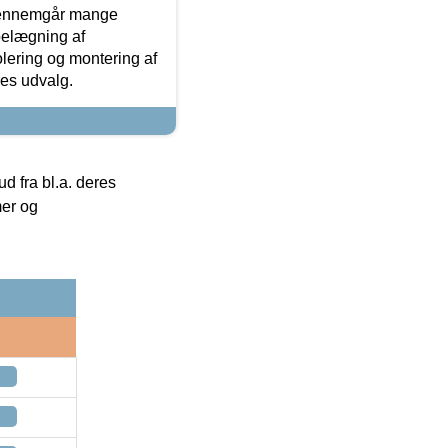
gennemgår mange
 belægning af
olering og montering af
res udvalg.
 fra bl.a. deres
mer og