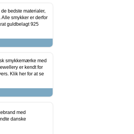
 de bedste materialer,
 Alle smykker er derfor
arat guldbelagt 925
dansk smykkemærke med
ewellery er kendt for
ers. Klik her for at se
kkebrand med
ndte danske