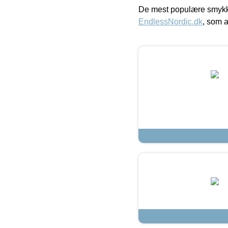
De mest populære smykk
EndlessNordic.dk
, som a