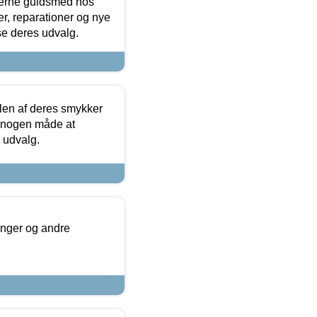
terne guldsmed hos
r, reparationer og nye
se deres udvalg.
len af deres smykker
å nogen måde at
s udvalg.
inger og andre