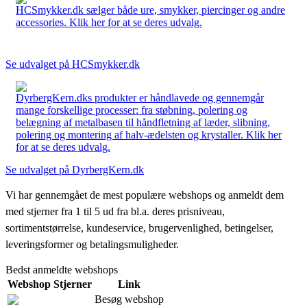
HCSmykker.dk sælger både ure, smykker, piercinger og andre
accessories. Klik her for at se deres udvalg.
Se udvalget på HCSmykker.dk
DyrbergKern.dks produkter er håndlavede og gennemgår
mange forskellige processer: fra støbning, polering og
belægning af metalbasen til håndfletning af læder, slibning,
polering og montering af halv-ædelsten og krystaller. Klik her
for at se deres udvalg.
Se udvalget på DyrbergKern.dk
Vi har gennemgået de mest populære webshops og anmeldt dem
med stjerner fra 1 til 5 ud fra bl.a. deres prisniveau,
sortimentstørrelse, kundeservice, brugervenlighed, betingelser,
leveringsformer og betalingsmuligheder.
Bedst anmeldte webshops
Webshop
Stjerner
Link
Besøg webshop