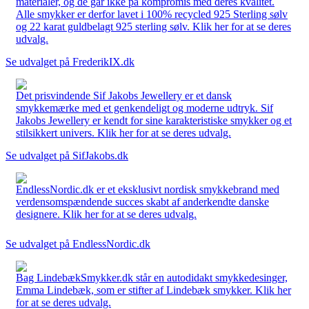
materialer, og de går ikke på kompromis med deres kvalitet.
Alle smykker er derfor lavet i 100% recycled 925 Sterling sølv
og 22 karat guldbelagt 925 sterling sølv. Klik her for at se deres
udvalg.
Se udvalget på FrederikIX.dk
Det prisvindende Sif Jakobs Jewellery er et dansk
smykkemærke med et genkendeligt og moderne udtryk. Sif
Jakobs Jewellery er kendt for sine karakteristiske smykker og et
stilsikkert univers. Klik her for at se deres udvalg.
Se udvalget på SifJakobs.dk
EndlessNordic.dk er et eksklusivt nordisk smykkebrand med
verdensomspændende succes skabt af anderkendte danske
designere. Klik her for at se deres udvalg.
Se udvalget på EndlessNordic.dk
Bag LindebækSmykker.dk står en autodidakt smykkedesinger,
Emma Lindebæk, som er stifter af Lindebæk smykker. Klik her
for at se deres udvalg.