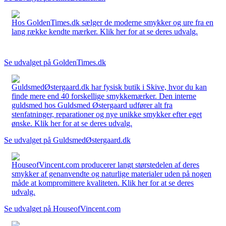
Hos GoldenTimes.dk sælger de moderne smykker og ure fra en
lang række kendte mærker. Klik her for at se deres udvalg.
Se udvalget på GoldenTimes.dk
GuldsmedØstergaard.dk har fysisk butik i Skive, hvor du kan
finde mere end 40 forskellige smykkemærker. Den interne
guldsmed hos Guldsmed Østergaard udfører alt fra
stenfatninger, reparationer og nye unikke smykker efter eget
ønske. Klik her for at se deres udvalg.
Se udvalget på GuldsmedØstergaard.dk
HouseofVincent.com producerer langt størstedelen af deres
smykker af genanvendte og naturlige materialer uden på nogen
måde at kompromittere kvaliteten. Klik her for at se deres
udvalg.
Se udvalget på HouseofVincent.com