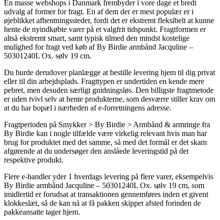
En masse webshops i Danmark frembyder i vore dage et bredt
udvalg af former for fragt. En af dem der er mest populær er i
øjeblikket afhentningssteder, fordi det er ekstremt fleksibelt at kunne
hente de nyindkøbte varer på et valgfrit tidspunkt. Fragtformen er
altså ekstremt smart, samt typisk tilmed den mindst kostelige
mulighed for fragt ved køb af By Birdie armbånd Jacquline –
50301240L Ox. sølv 19 cm.
Du burde derudover planlægge at bestille levering hjem til dig privat
eller til din arbejdsplads. Fragttypen er undertiden en kende mere
pebret, men desuden særligt gnidningsløs. Den billigste fragtmetode
er uden tvivl selv at hente produkterne, som desværre stiller krav om
at du har bopæl i nærheden af e-forretningens adresse.
Fragtperioden på Smykker > By Birdie > Armbånd & armringe fra
By Birdie kan i nogle tilfælde være virkelig relevant hvis man har
brug for produktet med det samme, så med det formål er det skam
afgørende at du undersøger den anslåede leveringstid på det
respektive produkt.
Flere e-handler yder 1 hverdags levering på flere varer, eksempelvis
By Birdie armbånd Jacquline – 50301240L Ox. sølv 19 cm, som
imidlertid er forudsat at transaktionen gennemføres inden et givent
klokkeslæt, så de kan nå at få pakken skippet afsted forinden de
pakkeansatte tager hjem.