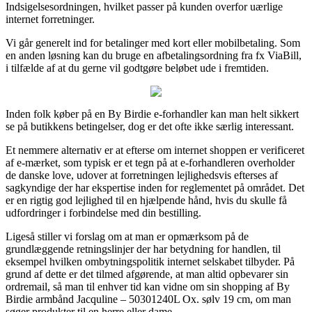
Indsigelsesordningen, hvilket passer på kunden overfor uærlige
internet forretninger.
Vi går generelt ind for betalinger med kort eller mobilbetaling. Som
en anden løsning kan du bruge en afbetalingsordning fra fx ViaBill,
i tilfælde af at du gerne vil godtgøre beløbet ude i fremtiden.
Inden folk køber på en By Birdie e-forhandler kan man helt sikkert
se på butikkens betingelser, dog er det ofte ikke særlig interessant.
Et nemmere alternativ er at efterse om internet shoppen er verificeret
af e-mærket, som typisk er et tegn på at e-forhandleren overholder
de danske love, udover at forretningen lejlighedsvis efterses af
sagkyndige der har ekspertise inden for reglementet på området. Det
er en rigtig god lejlighed til en hjælpende hånd, hvis du skulle få
udfordringer i forbindelse med din bestilling.
Ligeså stiller vi forslag om at man er opmærksom på de
grundlæggende retningslinjer der har betydning for handlen, til
eksempel hvilken ombytningspolitik internet selskabet tilbyder. På
grund af dette er det tilmed afgørende, at man altid opbevarer sin
ordremail, så man til enhver tid kan vidne om sin shopping af By
Birdie armbånd Jacquline – 50301240L Ox. sølv 19 cm, om man
søger produkter til en herre eller dame.