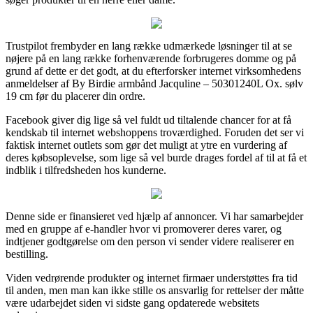
Trustpilot frembyder en lang række udmærkede løsninger til at se
nøjere på en lang række forhenværende forbrugeres domme og på
grund af dette er det godt, at du efterforsker internet virksomhedens
anmeldelser af By Birdie armbånd Jacquline – 50301240L Ox. sølv
19 cm før du placerer din ordre.
Facebook giver dig lige så vel fuldt ud tiltalende chancer for at få
kendskab til internet webshoppens troværdighed. Foruden det ser vi
faktisk internet outlets som gør det muligt at ytre en vurdering af
deres købsoplevelse, som lige så vel burde drages fordel af til at få et
indblik i tilfredsheden hos kunderne.
Denne side er finansieret ved hjælp af annoncer. Vi har samarbejder
med en gruppe af e-handler hvor vi promoverer deres varer, og
indtjener godtgørelse om den person vi sender videre realiserer en
bestilling.
Viden vedrørende produkter og internet firmaer understøttes fra tid
til anden, men man kan ikke stille os ansvarlig for rettelser der måtte
være udarbejdet siden vi sidste gang opdaterede websitets