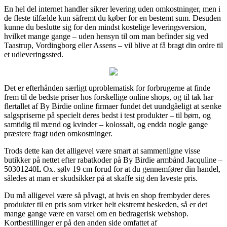
En hel del internet handler sikrer levering uden omkostninger, men i
de fleste tilfælde kun såfremt du køber for en bestemt sum. Desuden
kunne du beslutte sig for den mindst kostelige leveringsversion,
hvilket mange gange – uden hensyn til om man befinder sig ved
Taastrup, Vordingborg eller Assens – vil blive at få bragt din ordre til
et udleveringssted.
Det er efterhånden særligt uproblematisk for forbrugerne at finde
frem til de bedste priser hos forskellige online shops, og til tak har
flertallet af By Birdie online firmaer fundet det uundgåeligt at sænke
salgspriserne på specielt deres bedst i test produkter – til børn, og
samtidig til mænd og kvinder – kolossalt, og endda nogle gange
præstere fragt uden omkostninger.
Trods dette kan det alligevel være smart at sammenligne visse
butikker på nettet efter rabatkoder på By Birdie armbånd Jacquline –
50301240L Ox. sølv 19 cm forud for at du gennemfører din handel,
således at man er skudsikker på at skaffe sig den laveste pris.
Du må alligevel være så påvagt, at hvis en shop frembyder deres
produkter til en pris som virker helt ekstremt beskeden, så er det
mange gange være en varsel om en bedragerisk webshop.
Kortbestillinger er på den anden side omfattet af