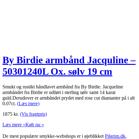
By Birdie armbånd Jacquline –
50301240L Ox. sølv 19 cm
Smukt og rustikt håndlavet armbånd fra By Birdie. Jacqueline
armbåndet fra Birdie er udført i sterling sølv samt 14 karat
guld.Derudover er armbåndet prydet med rose cut diamanter på i alt
0.07ct.
(Læs mere)
1875
kr.
(Vis fragtpris)
Læs mere »
Køb nu »
De mest populære smykke-webshops er i øjeblikket
Pilgrim.dk
,