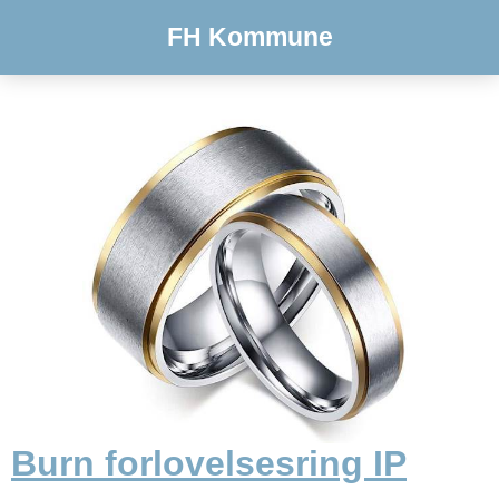
FH Kommune
Burn forlovelsesring IP