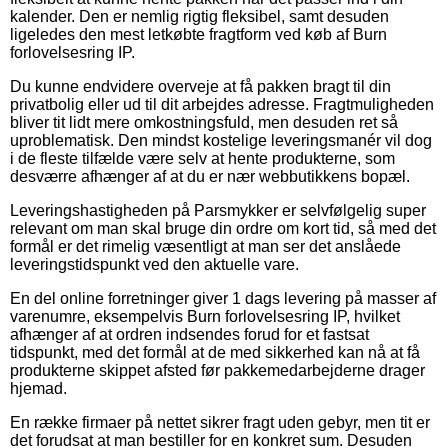
kalender. Den er nemlig rigtig fleksibel, samt desuden
ligeledes den mest letkøbte fragtform ved køb af Burn
forlovelsesring IP.
Du kunne endvidere overveje at få pakken bragt til din
privatbolig eller ud til dit arbejdes adresse. Fragtmuligheden
bliver tit lidt mere omkostningsfuld, men desuden ret så
uproblematisk. Den mindst kostelige leveringsmanér vil dog
i de fleste tilfælde være selv at hente produkterne, som
desværre afhænger af at du er nær webbutikkens bopæl.
Leveringshastigheden på Parsmykker er selvfølgelig super
relevant om man skal bruge din ordre om kort tid, så med det
formål er det rimelig væsentligt at man ser det anslåede
leveringstidspunkt ved den aktuelle vare.
En del online forretninger giver 1 dags levering på masser af
varenumre, eksempelvis Burn forlovelsesring IP, hvilket
afhænger af at ordren indsendes forud for et fastsat
tidspunkt, med det formål at de med sikkerhed kan nå at få
produkterne skippet afsted før pakkemedarbejderne drager
hjemad.
En række firmaer på nettet sikrer fragt uden gebyr, men tit er
det forudsat at man bestiller for en konkret sum. Desuden