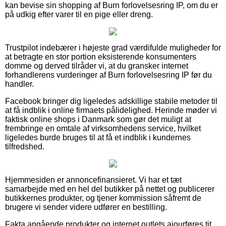
kan bevise sin shopping af Burn forlovelsesring IP, om du er
på udkig efter varer til en pige eller dreng.
Trustpilot indebærer i højeste grad værdifulde muligheder for
at betragte en stor portion eksisterende konsumenters
domme og derved tilråder vi, at du gransker internet
forhandlerens vurderinger af Burn forlovelsesring IP før du
handler.
Facebook bringer dig ligeledes adskillige stabile metoder til
at få indblik i online firmaets pålidelighed. Herinde møder vi
faktisk online shops i Danmark som gør det muligt at
frembringe en omtale af virksomhedens service, hvilket
ligeledes burde bruges til at få et indblik i kundernes
tilfredshed.
Hjemmesiden er annoncefinansieret. Vi har et tæt
samarbejde med en hel del butikker på nettet og publicerer
butikkernes produkter, og tjener kommission såfremt de
brugere vi sender videre udfører en bestilling.
Fakta angående produkter og internet outlets ajourføres tit,