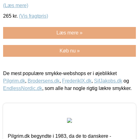
(Læs mere)
265
kr.
(Vis fragtpris)
Læs mere »
Køb nu »
De mest populære smykke-webshops er i øjeblikket
Pilgrim.dk
,
Brodersens.dk
,
FrederikIX.dk
,
SifJakobs.dk
og
EndlessNordic.dk
, som alle har nogle rigtig lækre smykker.
Pilgrim.dk begyndte i 1983, da de to danskere -