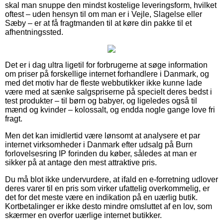
skal man snuppe den mindst kostelige leveringsform, hvilket
oftest – uden hensyn til om man er i Vejle, Slagelse eller
Sæby – er at få fragtmanden til at køre din pakke til et
afhentningssted.
Det er i dag ultra ligetil for forbrugerne at søge information
om priser på forskellige internet forhandlere i Danmark, og
med det motiv har de fleste webbutikker ikke kunne lade
være med at sænke salgspriserne på specielt deres bedst i
test produkter – til børn og babyer, og ligeledes også til
mænd og kvinder – kolossalt, og endda nogle gange love fri
fragt.
Men det kan imidlertid være lønsomt at analysere et par
internet virksomheder i Danmark efter udsalg på Burn
forlovelsesring IP forinden du køber, således at man er
sikker på at antage den mest attraktive pris.
Du må blot ikke undervurdere, at ifald en e-forretning udlover
deres varer til en pris som virker ufattelig overkommelig, er
det for det meste være en indikation på en uærlig butik.
Kortbetalinger er ikke desto mindre omsluttet af en lov, som
skærmer en overfor uærlige internet butikker.