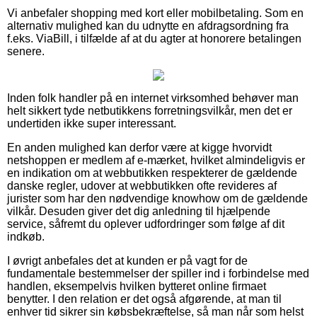
Vi anbefaler shopping med kort eller mobilbetaling. Som en
alternativ mulighed kan du udnytte en afdragsordning fra
f.eks. ViaBill, i tilfælde af at du agter at honorere betalingen
senere.
Inden folk handler på en internet virksomhed behøver man
helt sikkert tyde netbutikkens forretningsvilkår, men det er
undertiden ikke super interessant.
En anden mulighed kan derfor være at kigge hvorvidt
netshoppen er medlem af e-mærket, hvilket almindeligvis er
en indikation om at webbutikken respekterer de gældende
danske regler, udover at webbutikken ofte revideres af
jurister som har den nødvendige knowhow om de gældende
vilkår. Desuden giver det dig anledning til hjælpende
service, såfremt du oplever udfordringer som følge af dit
indkøb.
I øvrigt anbefales det at kunden er på vagt for de
fundamentale bestemmelser der spiller ind i forbindelse med
handlen, eksempelvis hvilken bytteret online firmaet
benytter. I den relation er det også afgørende, at man til
enhver tid sikrer sin købsbekræftelse, så man når som helst