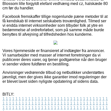
Blossom lille forgyldt elefant vedhæng med cz, halskæde 80
cm før du handler.
Facebook fremskaffer tillige nogenlunde pæne metoder til at
få kendskab til internet selskabets troværdighed. Tilmed ser
vi endda internet virksomheder som tilbyder folk at ytre en
bedømmelse af ordreforløbet, som på samme måde burde
benyttes til afvejning af tilfredsheden hos kunderne.
Vores hjemmeside er finansieret af indtægter fra annoncer.
Vi samarbejder med masser af internet forretninger da vi
publicerer deres varer, og tjener godtgørelse når den bruger
vi sender videre fuldfører en bestilling.
Anvisninger vedrørende tilbud og netbutikker understøttes
jævnligt, men der gives ikke garantier imod reguleringer der
er blevet lavet siden nyligste opdatering af sidens data.
BITLY:
1
1
1
1
1
1
1
1
1
1
1
1
1
1
1
1
1
1
1
1
1
1
1
1
1
1
1
1
1
1
1
1
1
1
1
1
1
1
1
1
1
1
1
1
1
1
1
1
1
1
1
1
1
1
1
1
1
1
1
1
1
1
1
1
1
1
1
1
1
1
1
1
1
1
1
1
1
1
1
1
1
1
1
1
1
1
1
1
1
1
1
1
1
1
1
1
1
1
1