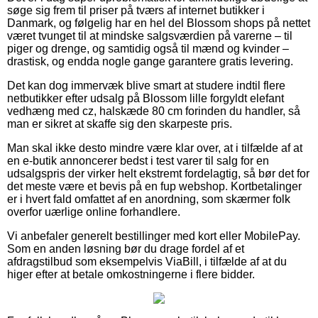
søge sig frem til priser på tværs af internet butikker i
Danmark, og følgelig har en hel del Blossom shops på nettet
været tvunget til at mindske salgsværdien på varerne – til
piger og drenge, og samtidig også til mænd og kvinder –
drastisk, og endda nogle gange garantere gratis levering.
Det kan dog immervæk blive smart at studere indtil flere
netbutikker efter udsalg på Blossom lille forgyldt elefant
vedhæng med cz, halskæde 80 cm forinden du handler, så
man er sikret at skaffe sig den skarpeste pris.
Man skal ikke desto mindre være klar over, at i tilfælde af at
en e-butik annoncerer bedst i test varer til salg for en
udsalgspris der virker helt ekstremt fordelagtig, så bør det for
det meste være et bevis på en fup webshop. Kortbetalinger
er i hvert fald omfattet af en anordning, som skærmer folk
overfor uærlige online forhandlere.
Vi anbefaler generelt bestillinger med kort eller MobilePay.
Som en anden løsning bør du drage fordel af et
afdragstilbud som eksempelvis ViaBill, i tilfælde af at du
higer efter at betale omkostningerne i flere bidder.