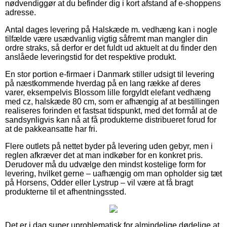
nødvendiggør at du befinder dig i kort afstand af e-shoppens
adresse.
Antal dages levering på Halskæde m. vedhæng kan i nogle
tilfælde være usædvanlig vigtig såfremt man mangler din
ordre straks, så derfor er det fuldt ud aktuelt at du finder den
anslåede leveringstid for det respektive produkt.
En stor portion e-firmaer i Danmark stiller udsigt til levering
på næstkommende hverdag på en lang række af deres
varer, eksempelvis Blossom lille forgyldt elefant vedhæng
med cz, halskæde 80 cm, som er afhængig af at bestillingen
realiseres forinden et fastsat tidspunkt, med det formål at de
sandsynligvis kan nå at få produkterne distribueret forud for
at de pakkeansatte har fri.
Flere outlets på nettet byder på levering uden gebyr, men i
reglen afkræver det at man indkøber for en konkret pris.
Derudover må du udvælge den mindst kostelige form for
levering, hvilket gerne – uafhængig om man opholder sig tæt
på Horsens, Odder eller Lystrup – vil være at få bragt
produkterne til et afhentningssted.
Det er i dag super uproblematisk for almindelige dødelige at