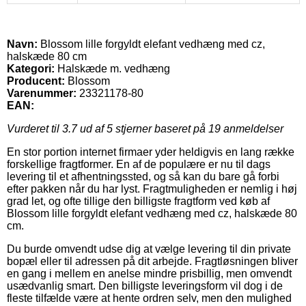
Navn:
Blossom lille forgyldt elefant vedhæng med cz,
halskæde 80 cm
Kategori:
Halskæde m. vedhæng
Producent:
Blossom
Varenummer:
23321178-80
EAN:
Vurderet til
3.7
ud af 5 stjerner baseret på
19
anmeldelser
En stor portion internet firmaer yder heldigvis en lang række
forskellige fragtformer. En af de populære er nu til dags
levering til et afhentningssted, og så kan du bare gå forbi
efter pakken når du har lyst. Fragtmuligheden er nemlig i høj
grad let, og ofte tillige den billigste fragtform ved køb af
Blossom lille forgyldt elefant vedhæng med cz, halskæde 80
cm.
Du burde omvendt udse dig at vælge levering til din private
bopæl eller til adressen på dit arbejde. Fragtløsningen bliver
en gang i mellem en anelse mindre prisbillig, men omvendt
usædvanlig smart. Den billigste leveringsform vil dog i de
fleste tilfælde være at hente ordren selv, men den mulighed