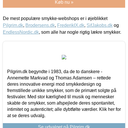
Køb nu »
De mest populære smykke-webshops er i øjeblikket
Pilgrim.dk
,
Brodersens.dk
,
FrederikIX.dk
,
SifJakobs.dk
og
EndlessNordic.dk
, som alle har nogle rigtig lækre smykker.
Pilgrim.dk begyndte i 1983, da de to danskere -
Annemette Markvad og Thomas Adamsen – rettede
deres innovative energi mod smykkedesign og
fremstillede unikke smykker, som de primært solgte på
festivaler. Med stor kærlighed til musik og mennesker
skabte de smykker, som afspejlede deres spontanitet,
intimitet og autenticitet; alle dybtfølte værdier. Klik her for
at se deres udvalg.
Se udvalget på Pilgrim.dk