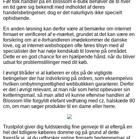
Før folk handler på en Blossom e-butik behøver de til hver
en tid gøre sig bekendt med indholdet af deres
handelsbetingelser, dog er det naturligvis ikke specielt
ophidsende.
En anden løsning kan derfor være at bemærke om internet
firmaet er verificeret af e-mærket, grundet at det kan være en
forsikring om at e-forhandleren imødekommer de danske
love, og at internet webshoppen ofte føres tilsyn med af
specialister der har nøje kendskab til lovene på området.
Dette er en god chance for en hjælpende hånd, når du bliver
udsat for problemstillinger med dit køb.
I øvrigt tilråder vi at køberen er obs på de vigtigste
betingelser der har indvirkning på ordren, som eksempelvis
hvilken ombytningsrettighed webbutikken garanterer. Derfor
er det i øvrigt relevant, at man når som helst opbevarer sin
kvitteringsmail, så man altid vil kunne eftervise handlen af
Blossom lille forgyldt elefant vedhæng med cz, halskæde 80
cm, om man søger produkter til en dame eller herre.
Trustpilot giver dig fuldstændig fine genveje til at eftergå en
hel del tidligere køberes domme og på grund af dette
foreslår vi, at du udforsker online firmaets bedømmelser af