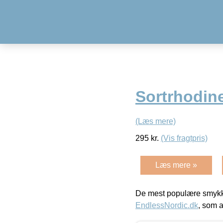
Sortrhodin
(Læs mere)
295
kr.
(Vis fragtpris)
Læs mere »
De mest populære smykk
EndlessNordic.dk
, som a