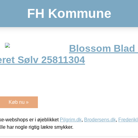
FH Kommune
Blossom Blad
eret Sølv 25811304
Køb nu »
e-webshops er i øjeblikket
Pilgrim.dk
,
Brodersens.dk
,
Frederik
lle har nogle rigtig lækre smykker.