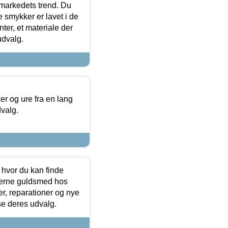
markedets trend. Du
e smykker er lavet i de
ter, et materiale der
udvalg.
 og ure fra en lang
dvalg.
 hvor du kan finde
terne guldsmed hos
r, reparationer og nye
se deres udvalg.