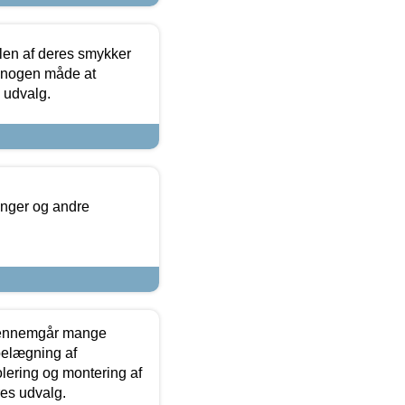
len af deres smykker
å nogen måde at
s udvalg.
inger og andre
gennemgår mange
 belægning af
olering og montering af
res udvalg.