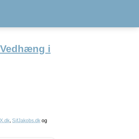
 Vedhæng i
IX.dk
,
SifJakobs.dk
og