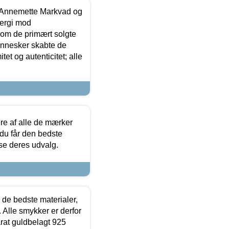
- Annemette Markvad og
ergi mod
som de primært solgte
mennesker skabte de
et og autenticitet; alle
.
re af alle de mærker
 du får den bedste
 se deres udvalg.
 de bedste materialer,
 Alle smykker er derfor
arat guldbelagt 925