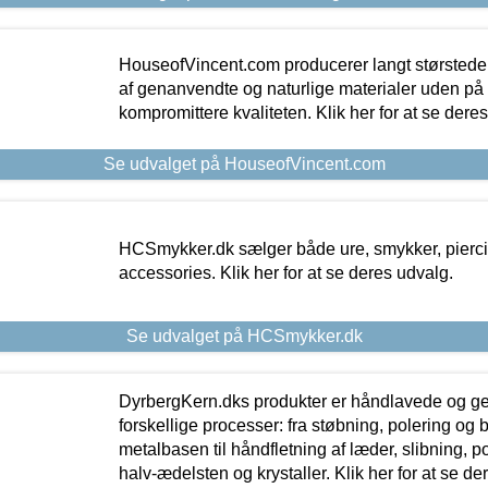
HouseofVincent.com producerer langt størstede
af genanvendte og naturlige materialer uden p
kompromittere kvaliteten. Klik her for at se dere
Se udvalget på HouseofVincent.com
HCSmykker.dk sælger både ure, smykker, pierc
accessories. Klik her for at se deres udvalg.
Se udvalget på HCSmykker.dk
DyrbergKern.dks produkter er håndlavede og 
forskellige processer: fra støbning, polering og
metalbasen til håndfletning af læder, slibning, p
halv-ædelsten og krystaller. Klik her for at se de