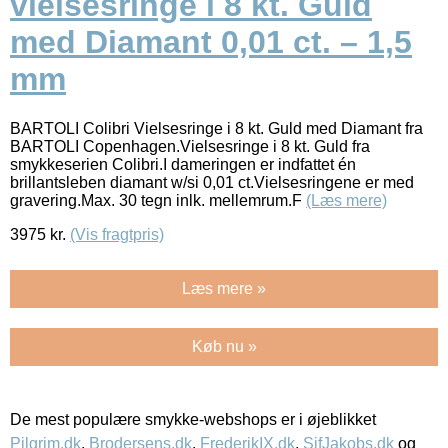
vielsesringe i 8 kt. Guld
med Diamant 0,01 ct. – 1,5
mm
BARTOLI Colibri Vielsesringe i 8 kt. Guld med Diamant fra
BARTOLI Copenhagen.Vielsesringe i 8 kt. Guld fra
smykkeserien Colibri.I dameringen er indfattet én
brillantsleben diamant w/si 0,01 ct.Vielsesringene er med
gravering.Max. 30 tegn inlk. mellemrum.F
(Læs mere)
3975
kr.
(Vis fragtpris)
Læs mere »
Køb nu »
De mest populære smykke-webshops er i øjeblikket
Pilgrim.dk
,
Brodersens.dk
,
FrederikIX.dk
,
SifJakobs.dk
og