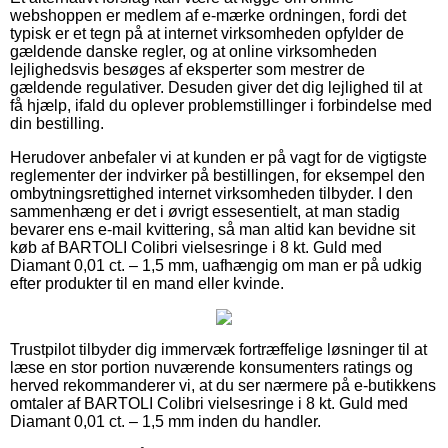
webshoppen er medlem af e-mærke ordningen, fordi det
typisk er et tegn på at internet virksomheden opfylder de
gældende danske regler, og at online virksomheden
lejlighedsvis besøges af eksperter som mestrer de
gældende regulativer. Desuden giver det dig lejlighed til at
få hjælp, ifald du oplever problemstillinger i forbindelse med
din bestilling.
Herudover anbefaler vi at kunden er på vagt for de vigtigste
reglementer der indvirker på bestillingen, for eksempel den
ombytningsrettighed internet virksomheden tilbyder. I den
sammenhæng er det i øvrigt essesentielt, at man stadig
bevarer ens e-mail kvittering, så man altid kan bevidne sit
køb af BARTOLI Colibri vielsesringe i 8 kt. Guld med
Diamant 0,01 ct. – 1,5 mm, uafhængig om man er på udkig
efter produkter til en mand eller kvinde.
Trustpilot tilbyder dig immervæk fortræffelige løsninger til at
læse en stor portion nuværende konsumenters ratings og
herved rekommanderer vi, at du ser nærmere på e-butikkens
omtaler af BARTOLI Colibri vielsesringe i 8 kt. Guld med
Diamant 0,01 ct. – 1,5 mm inden du handler.