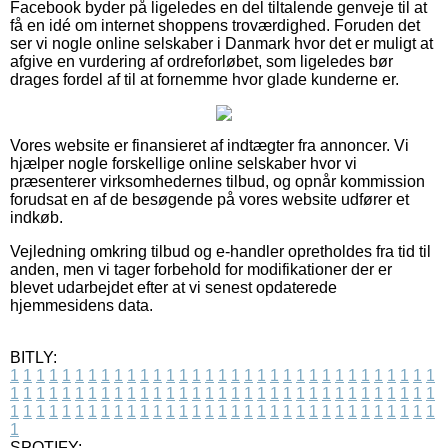
Facebook byder på ligeledes en del tiltalende genveje til at
få en idé om internet shoppens troværdighed. Foruden det
ser vi nogle online selskaber i Danmark hvor det er muligt at
afgive en vurdering af ordreforløbet, som ligeledes bør
drages fordel af til at fornemme hvor glade kunderne er.
Vores website er finansieret af indtægter fra annoncer. Vi
hjælper nogle forskellige online selskaber hvor vi
præsenterer virksomhedernes tilbud, og opnår kommission
forudsat en af de besøgende på vores website udfører et
indkøb.
Vejledning omkring tilbud og e-handler opretholdes fra tid til
anden, men vi tager forbehold for modifikationer der er
blevet udarbejdet efter at vi senest opdaterede
hjemmesidens data.
BITLY:
1
1
1
1
1
1
1
1
1
1
1
1
1
1
1
1
1
1
1
1
1
1
1
1
1
1
1
1
1
1
1
1
1
1
1
1
1
1
1
1
1
1
1
1
1
1
1
1
1
1
1
1
1
1
1
1
1
1
1
1
1
1
1
1
1
1
1
1
1
1
1
1
1
1
1
1
1
1
1
1
1
1
1
1
1
1
1
1
1
1
1
1
1
1
1
1
1
1
1
1
SPOTIFY: