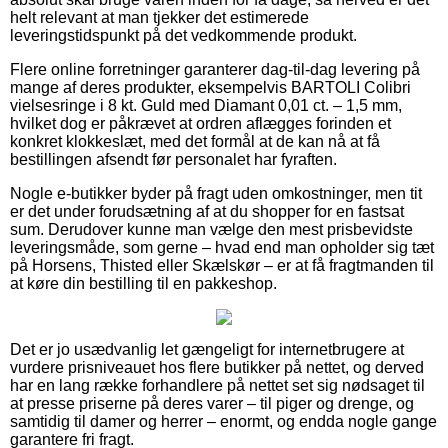
helt relevant at man tjekker det estimerede
leveringstidspunkt på det vedkommende produkt.
Flere online forretninger garanterer dag-til-dag levering på
mange af deres produkter, eksempelvis BARTOLI Colibri
vielsesringe i 8 kt. Guld med Diamant 0,01 ct. – 1,5 mm,
hvilket dog er påkrævet at ordren aflægges forinden et
konkret klokkeslæt, med det formål at de kan nå at få
bestillingen afsendt før personalet har fyraften.
Nogle e-butikker byder på fragt uden omkostninger, men tit
er det under forudsætning af at du shopper for en fastsat
sum. Derudover kunne man vælge den mest prisbevidste
leveringsmåde, som gerne – hvad end man opholder sig tæt
på Horsens, Thisted eller Skælskør – er at få fragtmanden til
at køre din bestilling til en pakkeshop.
Det er jo usædvanlig let gængeligt for internetbrugere at
vurdere prisniveauet hos flere butikker på nettet, og derved
har en lang række forhandlere på nettet set sig nødsaget til
at presse priserne på deres varer – til piger og drenge, og
samtidig til damer og herrer – enormt, og endda nogle gange
garantere fri fragt.