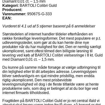
Diamant 0,01 ct. – 1,5 mm
Kategori:
BARTOLI Colibri Guld
Producent:
Varenummer:
95067S-G-333
EAN:
Vurderet til
4.1
ud af 5 stjerner baseret på
6
anmeldelser
Størstedelen af internet handler tildeler efterhånden en
række forskellige leveringsformer. Det mest populære er p.t.
udleveringssteder, som gør at du kan hente dine nye
produkter når du har mulighed for det. Den er nemlig særligt
ukompliceret, samt oftest tilmed den billigste løsning til
levering ved køb af BARTOLI Colibri vielsesringe i 8 kt. Guld
med Diamant 0,01 ct. – 1,5 mm.
Du kunne på samme måde forsøge at vælge udbringning til
din lejlighed eller til dit arbejdes adresse. Leveringstypen
bliver sædvanligvis en sjat mindre prisbillig, men endda
rigtig ukompliceret. Den mest prisbevidste
leveringsmulighed vil dog i de fleste tilfælde være at hente
produkterne selv, som dog er betinget af at du bor lige ved
internet firmaets tilholdssted.
Fragttiden på BARTOLI Colibri Guld er jo ret central ifald vi
absolut skal bruge varen inden for få dage, så herved er det