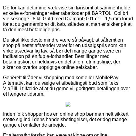
Derfor kan det immervæk vise sig lønsomt at sammenholde
enkelte e-forretninger efter rabatkoder på BARTOLI Colibri
vielsesringe i 8 kt. Guld med Diamant 0,01 ct. – 1,5 mm forud
for at du gennemfører dit køb, således at man er sikker på at
få den mest betalelige pris.
Du skal ikke desto mindre være så påvagt, at såfremt en
shop på nettet afhænder varer for en udsalgspris som kan
virke usædvanlig lav, så bør det mange gange være en
indikation på en fup e-forhandler. Bestillinger med
betalingskort er heldigvis en del af en retningslinje, der
sikrer os overfor uoprigtige online selskaber.
Generelt tilråder vi shopping med kort eller MobilePay.
Alternativt kan du vælge et afbetalingstilbud som f.eks.
ViaBill, i tilfælde af at du gerne vil godtgøre betalingen over
et længere tidsrum.
Inden folk shopper hos en online shop bør man helt sikkert
sætte sig ind i dens handelsbetingelser, det er dog mange
gange et omfattende arbejde.
Et alternativt forslag kan være at kigge om online