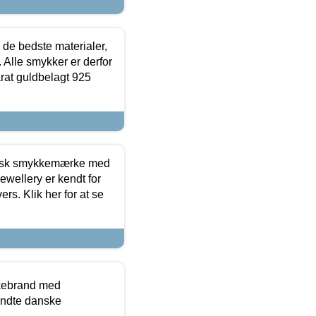
 de bedste materialer,
 Alle smykker er derfor
arat guldbelagt 925
dansk smykkemærke med
ewellery er kendt for
ers. Klik her for at se
kkebrand med
ndte danske