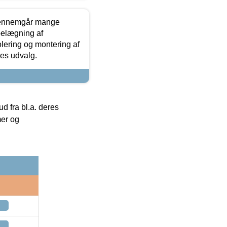
gennemgår mange
 belægning af
olering og montering af
res udvalg.
 fra bl.a. deres
mer og