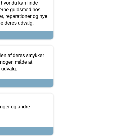
 hvor du kan finde
terne guldsmed hos
r, reparationer og nye
se deres udvalg.
len af deres smykker
å nogen måde at
s udvalg.
inger og andre