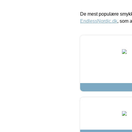
De mest populære smykk
EndlessNordic.dk
, som a