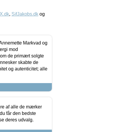
IX.dk
,
SifJakobs.dk
og
- Annemette Markvad og
ergi mod
som de primært solgte
mennesker skabte de
et og autenticitet; alle
.
re af alle de mærker
 du får den bedste
 se deres udvalg.