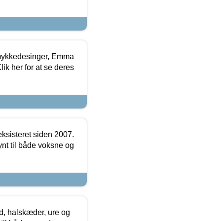
mykkedesinger, Emma
ik her for at se deres
ksisteret siden 2007.
nt til både voksne og
, halskæder, ure og