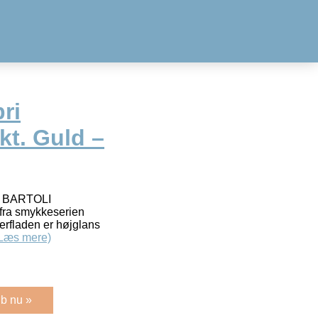
ri
 kt. Guld –
fra BARTOLI
fra smykkeserien
erfladen er højglans
Læs mere)
b nu »