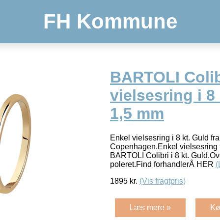
FH Kommune
BARTOLI Colib
vielsesring i 8
1,5 mm
Enkel vielsesring i 8 kt. Guld 
Copenhagen.Enkel vielsesring 
BARTOLI Colibri i 8 kt. Guld.Ov
poleret.Find forhandlerÂ HER
(
1895
kr.
(Vis fragtpris)
Læs mere »
Kø