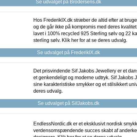
Se udvalget på Brodersens.dk
Hos FrederikIX.dk stræber de altid efter at bruge
og de går ikke på kompromis med deres kvalitet.
lavet i 100% recycled 925 Sterling sølv og 22 k
sterling sølv. Klik her for at se deres udvalg.
Se udvalget på FrederikIX.dk
Det prisvindende Sif Jakobs Jewellery er et 
et genkendeligt og moderne udtryk. Sif Jakobs J
sine karakteristiske smykker og et stilsikkert univ
deres udvalg.
Se udvalget på SifJakobs.dk
EndlessNordic.dk er et eksklusivt nordisk smy
verdensomspændende succes skabt af anderke