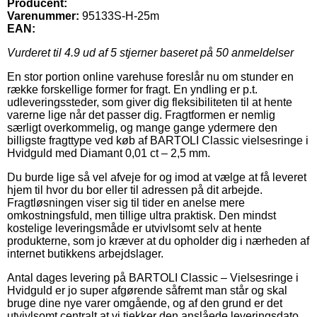
Producent:
Varenummer:
95133S-H-25m
EAN:
Vurderet til
4.9
ud af 5 stjerner baseret på
50
anmeldelser
En stor portion online varehuse foreslår nu om stunder en
række forskellige former for fragt. En yndling er p.t.
udleveringssteder, som giver dig fleksibiliteten til at hente
varerne lige når det passer dig. Fragtformen er nemlig
særligt overkommelig, og mange gange ydermere den
billigste fragttype ved køb af BARTOLI Classic vielsesringe i
Hvidguld med Diamant 0,01 ct – 2,5 mm.
Du burde lige så vel afveje for og imod at vælge at få leveret
hjem til hvor du bor eller til adressen på dit arbejde.
Fragtløsningen viser sig til tider en anelse mere
omkostningsfuld, men tillige ultra praktisk. Den mindst
kostelige leveringsmåde er utvivlsomt selv at hente
produkterne, som jo kræver at du opholder dig i nærheden af
internet butikkens arbejdslager.
Antal dages levering på BARTOLI Classic – Vielsesringe i
Hvidguld er jo super afgørende såfremt man står og skal
bruge dine nye varer omgående, og af den grund er det
utvivlsomt centralt at vi tjekker den anslåede leveringsdato