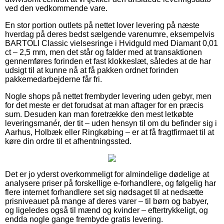
ved den vedkommende vare.
En stor portion outlets på nettet lover levering på næste
hverdag på deres bedst sælgende varenumre, eksempelvis
BARTOLI Classic vielsesringe i Hvidguld med Diamant 0,01
ct – 2,5 mm, men det står og falder med at transaktionen
gennemføres forinden et fast klokkeslæt, således at de har
udsigt til at kunne nå at få pakken ordnet forinden
pakkemedarbejderne får fri.
Nogle shops på nettet frembyder levering uden gebyr, men
for det meste er det forudsat at man aftager for en præcis
sum. Desuden kan man foretrække den mest letkøbte
leveringsmanér, der tit – uden hensyn til om du befinder sig i
Aarhus, Holbæk eller Ringkøbing – er at få fragtfirmaet til at
køre din ordre til et afhentningssted.
Det er jo yderst overkommeligt for almindelige dødelige at
analysere priser på forskellige e-forhandlere, og følgelig har
flere internet forhandlere set sig nødsaget til at nedsætte
prisniveauet på mange af deres varer – til børn og babyer,
og ligeledes også til mænd og kvinder – eftertrykkeligt, og
endda nogle gange frembyde gratis levering.