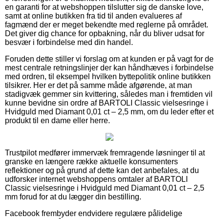
en garanti for at webshoppen tilslutter sig de danske love,
samt at online butikken fra tid til anden evalueres af
fagmænd der er meget bekendte med reglerne på området.
Det giver dig chance for opbakning, når du bliver udsat for
besvær i forbindelse med din handel.
Foruden dette stiller vi forslag om at kunden er på vagt for de
mest centrale retningslinjer der kan håndhæves i forbindelse
med ordren, til eksempel hvilken byttepolitik online butikken
tilsikrer. Her er det på samme måde afgørende, at man
stadigvæk gemmer sin kvittering, således man i fremtiden vil
kunne bevidne sin ordre af BARTOLI Classic vielsesringe i
Hvidguld med Diamant 0,01 ct – 2,5 mm, om du leder efter et
produkt til en dame eller herre.
Trustpilot medfører immervæk fremragende løsninger til at
granske en længere række aktuelle konsumenters
reflektioner og på grund af dette kan det anbefales, at du
udforsker internet webshoppens omtaler af BARTOLI
Classic vielsesringe i Hvidguld med Diamant 0,01 ct – 2,5
mm forud for at du lægger din bestilling.
Facebook frembyder endvidere regulære pålidelige