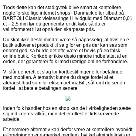
Trods dette kan det stadigvæk blive smart at kontrollere
nogle forskellige internet shops i Danmark efter tilbud på
BARTOLI Classic vielsesringe i Hvidguld med Diamant 0,01
ct – 2,5 mm før du gennemfører dit køb, så du er
velinformeret til at opnå den skarpeste pris.
Du skal ikke desto mindre være så påpasselig, at hvis en e-
butik udlover et produkt til salg for en pris der kan ses som
enormt god, så burde det ofte være et bevis på en falsk
online butik. Kortkøb er ikke desto mindre indbefattet af en
orden, der garanterer folk imod uærlige online forhandlere.
Vi slår generelt et slag for kortbestillinger eller betalinger
med mobilen. Alternativt kunne du drage fordel af et
afdragstilbud som for eksempel ViaBill, såfremt du ser en
fordel i at betale betalingen senere.
Inden folk handler hos en shop kan de i virkeligheden sætte
sig ind i deres vilkår, men det er oftest et tidskrævende
arbejde.
Et nemmere alternativ kan derfor være at kontrollere hvorvidt
e-forretningen er e-mærket medlem, hvilket almindeligvis er