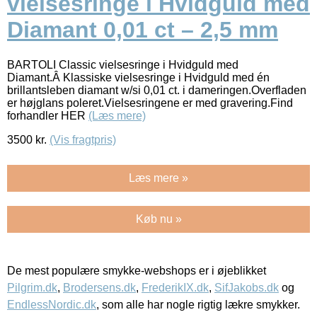
vielsesringe i Hvidguld med
Diamant 0,01 ct – 2,5 mm
BARTOLI Classic vielsesringe i Hvidguld med
Diamant.Â Klassiske vielsesringe i Hvidguld med én
brillantsleben diamant w/si 0,01 ct. i dameringen.Overfladen
er højglans poleret.Vielsesringene er med gravering.Find
forhandler HER
(Læs mere)
3500
kr.
(Vis fragtpris)
Læs mere »
Køb nu »
De mest populære smykke-webshops er i øjeblikket
Pilgrim.dk
,
Brodersens.dk
,
FrederikIX.dk
,
SifJakobs.dk
og
EndlessNordic.dk
, som alle har nogle rigtig lækre smykker.