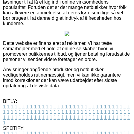
løsninger til at få et kig ind i online virksomhedens
popularitet. Foruden det er der mange netbutikker hvor folk
kan aflevere en anmeldelse af deres køb, som lige så vel
bør bruges til at danne dig et indtryk af tilfredsheden hos
kunderne.
Dette website er finansieret af reklamer. Vi har tætte
samarbejder med et hold af online selskaber hvori vi
promoverer butikkernes tilbud, og tjener betaling forudsat de
personer vi sender videre foretager en ordre.
Anvisninger angående produkter og netbutikker
vedligeholdes rutinemæssigt, men vi kan ikke garantere
imod korrektioner der kan være udarbejdet efter sidste
opdatering af de viste data.
BITLY:
1
1
1
1
1
1
1
1
1
1
1
1
1
1
1
1
1
1
1
1
1
1
1
1
1
1
1
1
1
1
1
1
1
1
1
1
1
1
1
1
1
1
1
1
1
1
1
1
1
1
1
1
1
1
1
1
1
1
1
1
1
1
1
1
1
1
1
1
1
1
1
1
1
1
1
1
1
1
1
1
1
1
1
1
1
1
1
1
1
1
1
1
1
1
1
1
1
1
1
1
SPOTIFY:
1
1
1
1
1
1
1
1
1
1
1
1
1
1
1
1
1
1
1
1
1
1
1
1
1
1
1
1
1
1
1
1
1