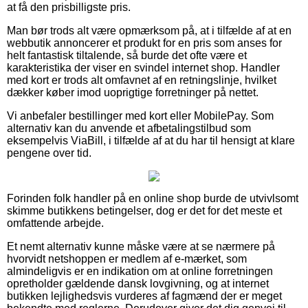
at få den prisbilligste pris.
Man bør trods alt være opmærksom på, at i tilfælde af at en
webbutik annoncerer et produkt for en pris som anses for
helt fantastisk tiltalende, så burde det ofte være et
karakteristika der viser en svindel internet shop. Handler
med kort er trods alt omfavnet af en retningslinje, hvilket
dækker køber imod uoprigtige forretninger på nettet.
Vi anbefaler bestillinger med kort eller MobilePay. Som
alternativ kan du anvende et afbetalingstilbud som
eksempelvis ViaBill, i tilfælde af at du har til hensigt at klare
pengene over tid.
Forinden folk handler på en online shop burde de utvivlsomt
skimme butikkens betingelser, dog er det for det meste et
omfattende arbejde.
Et nemt alternativ kunne måske være at se nærmere på
hvorvidt netshoppen er medlem af e-mærket, som
almindeligvis er en indikation om at online forretningen
opretholder gældende dansk lovgivning, og at internet
butikken lejlighedsvis vurderes af fagmænd der er meget