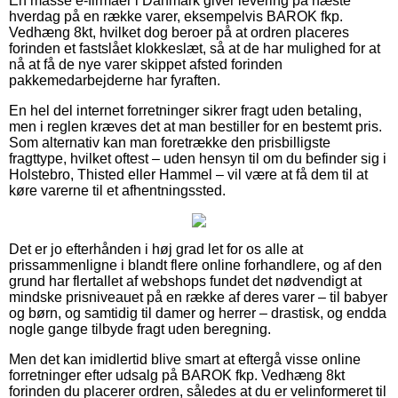
En masse e-firmaer i Danmark giver levering på næste
hverdag på en række varer, eksempelvis BAROK fkp.
Vedhæng 8kt, hvilket dog beroer på at ordren placeres
forinden et fastslået klokkeslæt, så at de har mulighed for at
nå at få de nye varer skippet afsted forinden
pakkemedarbejderne har fyraften.
En hel del internet forretninger sikrer fragt uden betaling,
men i reglen kræves det at man bestiller for en bestemt pris.
Som alternativ kan man foretrække den prisbilligste
fragttype, hvilket oftest – uden hensyn til om du befinder sig i
Holstebro, Thisted eller Hammel – vil være at få dem til at
køre varerne til et afhentningssted.
Det er jo efterhånden i høj grad let for os alle at
prissammenligne i blandt flere online forhandlere, og af den
grund har flertallet af webshops fundet det nødvendigt at
mindske prisniveauet på en række af deres varer – til babyer
og børn, og samtidig til damer og herrer – drastisk, og endda
nogle gange tilbyde fragt uden beregning.
Men det kan imidlertid blive smart at eftergå visse online
forretninger efter udsalg på BAROK fkp. Vedhæng 8kt
forinden du placerer ordren, således at du er velinformeret til