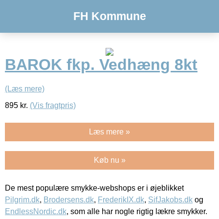
FH Kommune
BAROK fkp. Vedhæng 8kt
(Læs mere)
895
kr.
(Vis fragtpris)
Læs mere »
Køb nu »
De mest populære smykke-webshops er i øjeblikket
Pilgrim.dk
,
Brodersens.dk
,
FrederikIX.dk
,
SifJakobs.dk
og
EndlessNordic.dk
, som alle har nogle rigtig lækre smykker.