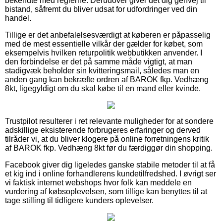
bekendte med reglerne. Derudover giver det dig genvej til
bistand, såfremt du bliver udsat for udfordringer ved din
handel.
Tillige er det anbefalelsesværdigt at køberen er påpasselig
med de mest essentielle vilkår der gælder for købet, som
eksempelvis hvilken returpolitik webbutikken anvender. I
den forbindelse er det på samme måde vigtigt, at man
stadigvæk beholder sin kvitteringsmail, således man en
anden gang kan bekræfte ordren af BAROK fkp. Vedhæng
8kt, ligegyldigt om du skal købe til en mand eller kvinde.
Trustpilot resulterer i ret relevante muligheder for at sondere
adskillige eksisterende forbrugeres erfaringer og derved
tilråder vi, at du bliver klogere på online forretningens kritik
af BAROK fkp. Vedhæng 8kt før du færdiggør din shopping.
Facebook giver dig ligeledes ganske stabile metoder til at få
et kig ind i online forhandlerens kundetilfredshed. I øvrigt ser
vi faktisk internet webshops hvor folk kan meddele en
vurdering af købsoplevelsen, som tillige kan benyttes til at
tage stilling til tidligere kunders oplevelser.