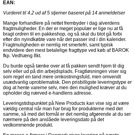
EAN:
Vurderet til
4.2
ud af 5 stjerner baseret på
14
anmeldelser
Mange forhandlere på nettet frembyder i dag alverdens
fragtmuligheder. En der er meget populær er lige nu at få
bragt ordren til en pakkeshop, og så skal du blot gå forbi
efter din nyindkøbte vare når det passer ind i din kalender.
Fragtmuligheden er nemlig ret smertefri, samt typisk
endvidere den mest betalelige fragttype ved køb af BAROK
fkp. Vedhæng 8kt.
Du burde også tænke over at få pakken sendt hjem til dig
selv eller ud på din arbejdsplads. Fragtløsningen viser sig
som regel en tand mere omkostningsfuld, men omvendt
usædvanlig uproblematisk. Den prisbilligste leveringstype er
dog at hente varerne selv, men den mulighed kræver at du
opholder dig nærved e-handlens adresse.
Leveringstidspunktet på New Products kan vise sig at være
vældig central når man har brug for produkterne med det
samme, så med det formål er det nemlig afgørende at du ser
nærmere på den anslåede leveringsdato på det
vedkommende produkt.