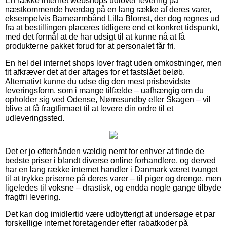
En række internet webshops udlover levering på
næstkommende hverdag på en lang række af deres varer,
eksempelvis Barnearmbånd Lilla Blomst, der dog regnes ud
fra at bestillingen placeres tidligere end et konkret tidspunkt,
med det formål at de har udsigt til at kunne nå at få
produkterne pakket forud for at personalet får fri.
En hel del internet shops lover fragt uden omkostninger, men
tit afkræver det at der aftages for et fastslået beløb.
Alternativt kunne du udse dig den mest prisbevidste
leveringsform, som i mange tilfælde – uafhængig om du
opholder sig ved Odense, Nørresundby eller Skagen – vil
blive at få fragtfirmaet til at levere din ordre til et
udleveringssted.
Det er jo efterhånden vældig nemt for enhver at finde de
bedste priser i blandt diverse online forhandlere, og derved
har en lang række internet handler i Danmark været tvunget
til at trykke priserne på deres varer – til piger og drenge, men
ligeledes til voksne – drastisk, og endda nogle gange tilbyde
fragtfri levering.
Det kan dog imidlertid være udbytterigt at undersøge et par
forskellige internet foretagender efter rabatkoder på