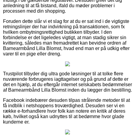
indsigt i de gældende regulativer. Desuden giver det dig
anledning til at få bistand, ifald du møder problemer i
processen med din shopping.
Foruden dette slår vi et slag for at du er sat ind i de vigtigste
retningslinjer der har indvirkning på transaktionen, som fx
hvilken ombytningsrettighed butikken tilbyder. I den
forbindelse er det ligeledes vigtigt, at man stadig sikrer sin
kvittering, således man fremadrettet kan bevidne ordren af
Barnearmbånd Lilla Blomst, hvad end man er på udkig efter
varer til en pige eller dreng.
Trustpilot tilbyder dig ultra gode løsninger til at tolke flere
nuværende forbrugeres iagttagelser og på grund af dette er
det en hjælp, at du eftergår internet selskabets bedømmelser
af Barnearmbånd Lilla Blomst inden du lægger din bestilling.
Facebook indebærer desuden tilpas strålende metoder til at
få indblik i netshoppens troværdighed. Desuden ser vi en
række e-forhandlere hvor folk kan notere en kritik af deres
køb, hvilket også kan udnyttes til at bedømme hvor glade
kunderne er.