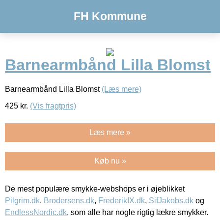
FH Kommune
Barnearmbånd Lilla Blomst
Barnearmbånd Lilla Blomst
(Læs mere)
425
kr.
(Vis fragtpris)
Læs mere »
Køb nu »
De mest populære smykke-webshops er i øjeblikket
Pilgrim.dk
,
Brodersens.dk
,
FrederikIX.dk
,
SifJakobs.dk
og
EndlessNordic.dk
, som alle har nogle rigtig lækre smykker.