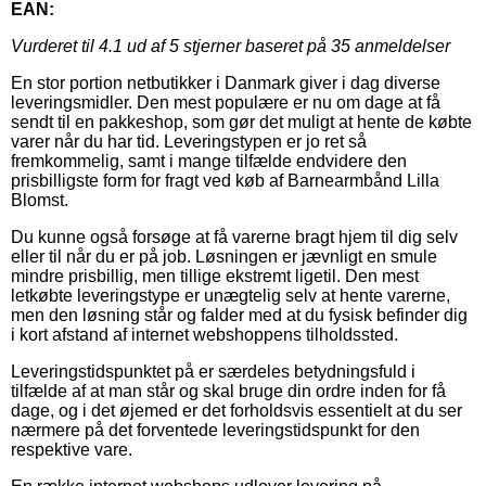
EAN:
Vurderet til
4.1
ud af 5 stjerner baseret på
35
anmeldelser
En stor portion netbutikker i Danmark giver i dag diverse
leveringsmidler. Den mest populære er nu om dage at få
sendt til en pakkeshop, som gør det muligt at hente de købte
varer når du har tid. Leveringstypen er jo ret så
fremkommelig, samt i mange tilfælde endvidere den
prisbilligste form for fragt ved køb af Barnearmbånd Lilla
Blomst.
Du kunne også forsøge at få varerne bragt hjem til dig selv
eller til når du er på job. Løsningen er jævnligt en smule
mindre prisbillig, men tillige ekstremt ligetil. Den mest
letkøbte leveringstype er unægtelig selv at hente varerne,
men den løsning står og falder med at du fysisk befinder dig
i kort afstand af internet webshoppens tilholdssted.
Leveringstidspunktet på er særdeles betydningsfuld i
tilfælde af at man står og skal bruge din ordre inden for få
dage, og i det øjemed er det forholdsvis essentielt at du ser
nærmere på det forventede leveringstidspunkt for den
respektive vare.