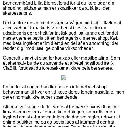
Barnearmbånd Lilla Blomst forud for at du færdiggør din
shopping, sådan at man er skråsikker på at få fat i den
skarpeste pris.
Du bør ikke desto mindre være årvågen med, at i tilfælde af
at en webbutik markedsfører bedst i test varer for en
udsalgspris der er helt fantastisk god, så kunne det for det
meste være et bevis på en bedragerisk internet shop. Køb
med betalingskort er imidlertid en del af en anordning, der
redder dig imod uærlige online virksomheder.
Generelt slår vi et slag for kortkøb eller mobilbetaling. Som
et alternativ burde du anvende et afbetalingstilbud fra fx
ViaBill, forudsat du foretrækker at klare beløbet senere.
Forud for at nogen handler hos en internet webshop
behøver man til hver en tid læse deres forretningsaftale, men
det er normalt ikke super spændende.
Alternativet kunne derfor være at bemærke hvorvidt online
firmaet er medlem af e-mærke ordningen, som ofte er en
tryghed om at e-handlen følger de danske regler, udover at
online butikken nu og da besigtiges af fagmænd der har