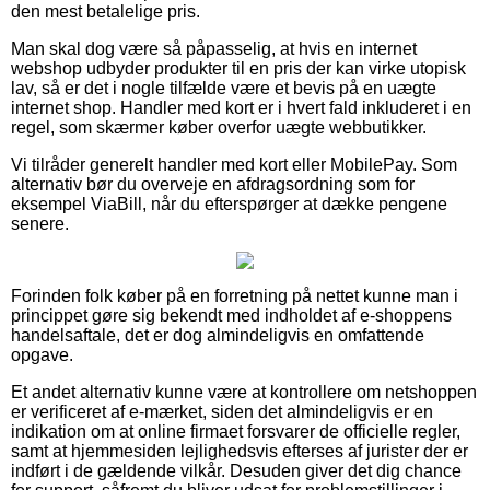
den mest betalelige pris.
Man skal dog være så påpasselig, at hvis en internet
webshop udbyder produkter til en pris der kan virke utopisk
lav, så er det i nogle tilfælde være et bevis på en uægte
internet shop. Handler med kort er i hvert fald inkluderet i en
regel, som skærmer køber overfor uægte webbutikker.
Vi tilråder generelt handler med kort eller MobilePay. Som
alternativ bør du overveje en afdragsordning som for
eksempel ViaBill, når du efterspørger at dække pengene
senere.
Forinden folk køber på en forretning på nettet kunne man i
princippet gøre sig bekendt med indholdet af e-shoppens
handelsaftale, det er dog almindeligvis en omfattende
opgave.
Et andet alternativ kunne være at kontrollere om netshoppen
er verificeret af e-mærket, siden det almindeligvis er en
indikation om at online firmaet forsvarer de officielle regler,
samt at hjemmesiden lejlighedsvis efterses af jurister der er
indført i de gældende vilkår. Desuden giver det dig chance