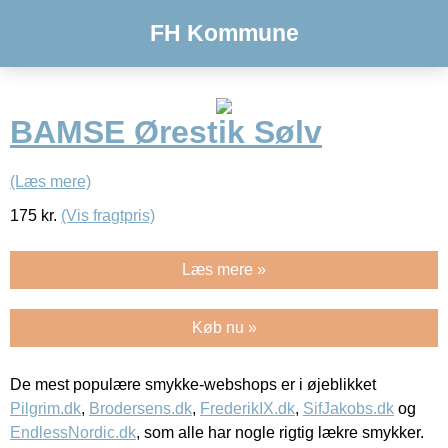
FH Kommune
BAMSE Ørestik Sølv
(Læs mere)
175
kr.
(Vis fragtpris)
Læs mere »
Køb nu »
De mest populære smykke-webshops er i øjeblikket
Pilgrim.dk
,
Brodersens.dk
,
FrederikIX.dk
,
SifJakobs.dk
og
EndlessNordic.dk
, som alle har nogle rigtig lækre smykker.