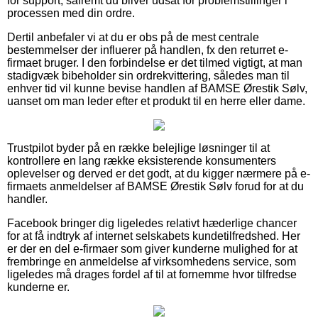
for support, såfremt du bliver udsat for problemstillinger i
processen med din ordre.
Dertil anbefaler vi at du er obs på de mest centrale
bestemmelser der influerer på handlen, fx den returret e-
firmaet bruger. I den forbindelse er det tilmed vigtigt, at man
stadigvæk bibeholder sin ordrekvittering, således man til
enhver tid vil kunne bevise handlen af BAMSE Ørestik Sølv,
uanset om man leder efter et produkt til en herre eller dame.
Trustpilot byder på en række belejlige løsninger til at
kontrollere en lang række eksisterende konsumenters
oplevelser og derved er det godt, at du kigger nærmere på e-
firmaets anmeldelser af BAMSE Ørestik Sølv forud for at du
handler.
Facebook bringer dig ligeledes relativt hæderlige chancer
for at få indtryk af internet selskabets kundetilfredshed. Her
er der en del e-firmaer som giver kunderne mulighed for at
frembringe en anmeldelse af virksomhedens service, som
ligeledes må drages fordel af til at fornemme hvor tilfredse
kunderne er.