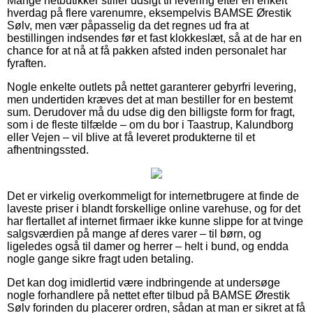
Mange netbutikker stiller udsigt til levering efter en enkelt
hverdag på flere varenumre, eksempelvis BAMSE Ørestik
Sølv, men vær påpasselig da det regnes ud fra at
bestillingen indsendes før et fast klokkeslæt, så at de har en
chance for at nå at få pakken afsted inden personalet har
fyraften.
Nogle enkelte outlets på nettet garanterer gebyrfri levering,
men undertiden kræves det at man bestiller for en bestemt
sum. Derudover må du udse dig den billigste form for fragt,
som i de fleste tilfælde – om du bor i Taastrup, Kalundborg
eller Vejen – vil blive at få leveret produkterne til et
afhentningssted.
Det er virkelig overkommeligt for internetbrugere at finde de
laveste priser i blandt forskellige online varehuse, og for det
har flertallet af internet firmaer ikke kunne slippe for at tvinge
salgsværdien på mange af deres varer – til børn, og
ligeledes også til damer og herrer – helt i bund, og endda
nogle gange sikre fragt uden betaling.
Det kan dog imidlertid være indbringende at undersøge
nogle forhandlere på nettet efter tilbud på BAMSE Ørestik
Sølv forinden du placerer ordren, sådan at man er sikret at få