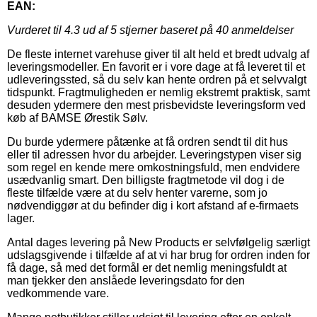
EAN:
Vurderet til
4.3
ud af 5 stjerner baseret på
40
anmeldelser
De fleste internet varehuse giver til alt held et bredt udvalg af
leveringsmodeller. En favorit er i vore dage at få leveret til et
udleveringssted, så du selv kan hente ordren på et selvvalgt
tidspunkt. Fragtmuligheden er nemlig ekstremt praktisk, samt
desuden ydermere den mest prisbevidste leveringsform ved
køb af BAMSE Ørestik Sølv.
Du burde ydermere påtænke at få ordren sendt til dit hus
eller til adressen hvor du arbejder. Leveringstypen viser sig
som regel en kende mere omkostningsfuld, men endvidere
usædvanlig smart. Den billigste fragtmetode vil dog i de
fleste tilfælde være at du selv henter varerne, som jo
nødvendiggør at du befinder dig i kort afstand af e-firmaets
lager.
Antal dages levering på New Products er selvfølgelig særligt
udslagsgivende i tilfælde af at vi har brug for ordren inden for
få dage, så med det formål er det nemlig meningsfuldt at
man tjekker den anslåede leveringsdato for den
vedkommende vare.