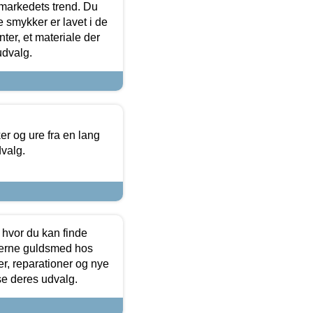
markedets trend. Du
e smykker er lavet i de
ter, et materiale der
udvalg.
 og ure fra en lang
dvalg.
 hvor du kan finde
terne guldsmed hos
r, reparationer og nye
se deres udvalg.