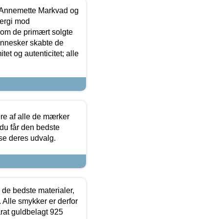
- Annemette Markvad og
ergi mod
som de primært solgte
mennesker skabte de
et og autenticitet; alle
.
re af alle de mærker
 du får den bedste
 se deres udvalg.
 de bedste materialer,
 Alle smykker er derfor
arat guldbelagt 925