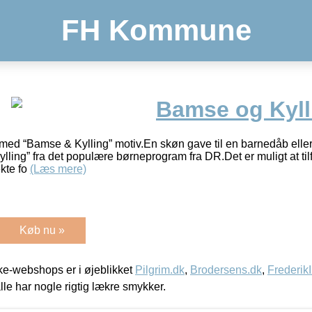
FH Kommune
Bamse og Kyll
tål med “Bamse & Kylling” motiv.En skøn gave til en barnedåb el
ylling” fra det populære børneprogram fra DR.Det er muligt at ti
ekte fo
(Læs mere)
Køb nu »
e-webshops er i øjeblikket
Pilgrim.dk
,
Brodersens.dk
,
Frederik
lle har nogle rigtig lækre smykker.