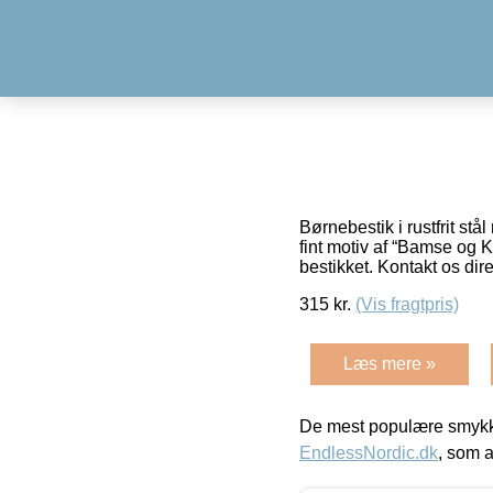
Børnebestik i rustfrit s
fint motiv af “Bamse og K
bestikket. Kontakt os dir
315
kr.
(Vis fragtpris)
Læs mere »
De mest populære smykk
EndlessNordic.dk
, som a