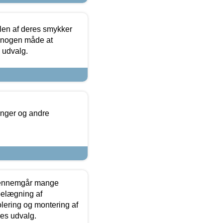
len af deres smykker
å nogen måde at
s udvalg.
inger og andre
gennemgår mange
 belægning af
olering og montering af
res udvalg.