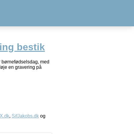
ing bestik
ler børnefødselsdag, med
lføje en gravering på
IX.dk
,
SifJakobs.dk
og