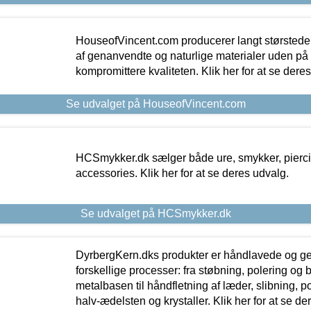
HouseofVincent.com producerer langt størstede
af genanvendte og naturlige materialer uden p
kompromittere kvaliteten. Klik her for at se dere
Se udvalget på HouseofVincent.com
HCSmykker.dk sælger både ure, smykker, pierc
accessories. Klik her for at se deres udvalg.
Se udvalget på HCSmykker.dk
DyrbergKern.dks produkter er håndlavede og 
forskellige processer: fra støbning, polering og
metalbasen til håndfletning af læder, slibning, p
halv-ædelsten og krystaller. Klik her for at se de