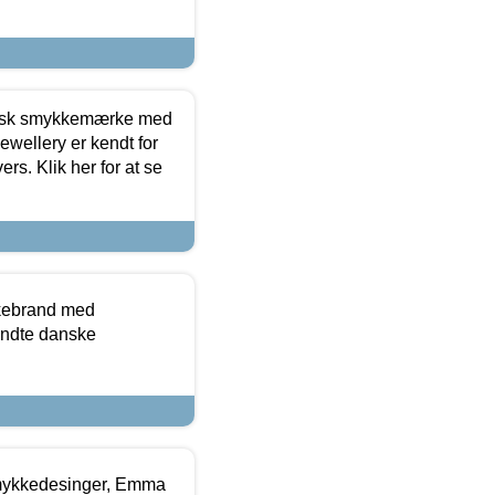
dansk smykkemærke med
ewellery er kendt for
ers. Klik her for at se
kkebrand med
ndte danske
mykkedesinger, Emma