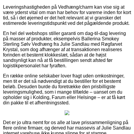
Leveringshastigheden på Vedhæng/charm kan vise sig at
være yderst vital om man har behov for varerne inden for kort
tid, så i det øjemed er det helt relevant at vi gransker det
estimerede leveringstidspunkt ved det pågældende produkt.
En hel del webshops stiller garanti om dag-til-dag levering
på masser af produkter, eksempelvis Ballerina Smokey
Sterling Sølv Vedhæng fra Julie Sandlau med Røgfarvet
Krystal, som dog afhænger af at transaktionen realiseres
forinden et bestemt klokkeslæt, sådan at de højst
sandsynligt kan nå at få bestillingen sendt afsted før
logistikpersonalet har fyraften.
En række online selskaber lover fragt uden omkostninger,
men tit er det så nødvendigt at du bestiller for et bestemt
beløb. Desuden burde du foretrække den prisbilligste
leveringsmulighed, som i mange tilfælde – uanset om du
opholder sig i Kolding, Farum eller Helsinge – er at få kørt
din pakke til et afhentningssted.
Det er jo ultra nemt for os alle at lave prissammenligning på
flere online firmaer, og derved har massevis af Julie Sandlau
internet varehuse ikke kunne slippe for at stampe