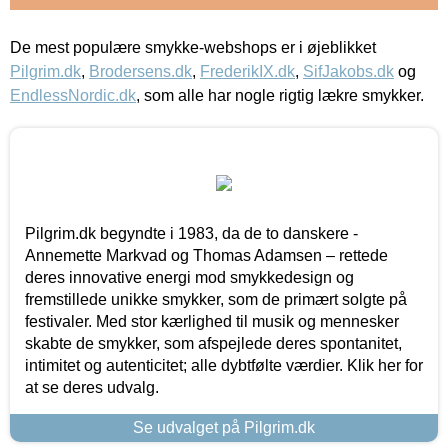
De mest populære smykke-webshops er i øjeblikket
Pilgrim.dk
,
Brodersens.dk
,
FrederikIX.dk
,
SifJakobs.dk
og
EndlessNordic.dk
, som alle har nogle rigtig lækre smykker.
Pilgrim.dk begyndte i 1983, da de to danskere -
Annemette Markvad og Thomas Adamsen – rettede
deres innovative energi mod smykkedesign og
fremstillede unikke smykker, som de primært solgte på
festivaler. Med stor kærlighed til musik og mennesker
skabte de smykker, som afspejlede deres spontanitet,
intimitet og autenticitet; alle dybtfølte værdier. Klik her for
at se deres udvalg.
Se udvalget på Pilgrim.dk