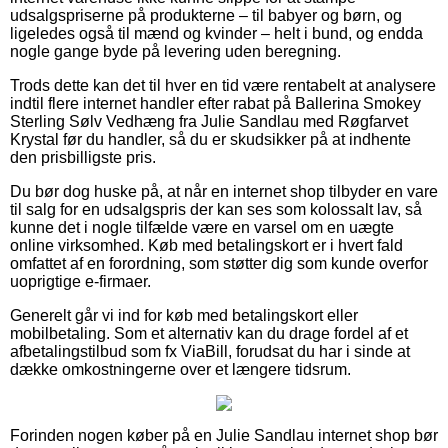
udsalgspriserne på produkterne – til babyer og børn, og
ligeledes også til mænd og kvinder – helt i bund, og endda
nogle gange byde på levering uden beregning.
Trods dette kan det til hver en tid være rentabelt at analysere
indtil flere internet handler efter rabat på Ballerina Smokey
Sterling Sølv Vedhæng fra Julie Sandlau med Røgfarvet
Krystal før du handler, så du er skudsikker på at indhente
den prisbilligste pris.
Du bør dog huske på, at når en internet shop tilbyder en vare
til salg for en udsalgspris der kan ses som kolossalt lav, så
kunne det i nogle tilfælde være en varsel om en uægte
online virksomhed. Køb med betalingskort er i hvert fald
omfattet af en forordning, som støtter dig som kunde overfor
uoprigtige e-firmaer.
Generelt går vi ind for køb med betalingskort eller
mobilbetaling. Som et alternativ kan du drage fordel af et
afbetalingstilbud som fx ViaBill, forudsat du har i sinde at
dække omkostningerne over et længere tidsrum.
Forinden nogen køber på en Julie Sandlau internet shop bør