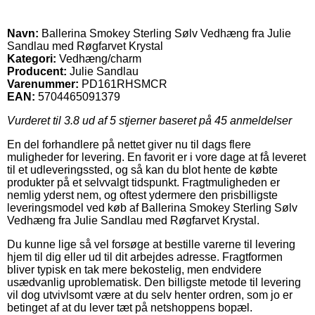
Navn:
Ballerina Smokey Sterling Sølv Vedhæng fra Julie
Sandlau med Røgfarvet Krystal
Kategori:
Vedhæng/charm
Producent:
Julie Sandlau
Varenummer:
PD161RHSMCR
EAN:
5704465091379
Vurderet til
3.8
ud af 5 stjerner baseret på
45
anmeldelser
En del forhandlere på nettet giver nu til dags flere
muligheder for levering. En favorit er i vore dage at få leveret
til et udleveringssted, og så kan du blot hente de købte
produkter på et selvvalgt tidspunkt. Fragtmuligheden er
nemlig yderst nem, og oftest ydermere den prisbilligste
leveringsmodel ved køb af Ballerina Smokey Sterling Sølv
Vedhæng fra Julie Sandlau med Røgfarvet Krystal.
Du kunne lige så vel forsøge at bestille varerne til levering
hjem til dig eller ud til dit arbejdes adresse. Fragtformen
bliver typisk en tak mere bekostelig, men endvidere
usædvanlig uproblematisk. Den billigste metode til levering
vil dog utvivlsomt være at du selv henter ordren, som jo er
betinget af at du lever tæt på netshoppens bopæl.