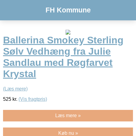
FH Kommune
Ballerina Smokey Sterling
Sølv Vedhæng fra Julie
Sandlau med Røgfarvet
Krystal
(Læs mere)
525
kr.
(Vis fragtpris)
Læs mere »
Køb nu »