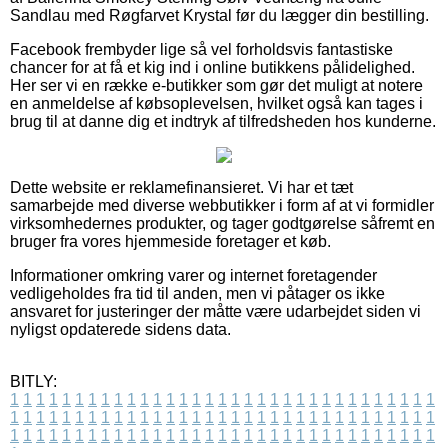
Sandlau med Røgfarvet Krystal før du lægger din bestilling.
Facebook frembyder lige så vel forholdsvis fantastiske
chancer for at få et kig ind i online butikkens pålidelighed.
Her ser vi en række e-butikker som gør det muligt at notere
en anmeldelse af købsoplevelsen, hvilket også kan tages i
brug til at danne dig et indtryk af tilfredsheden hos kunderne.
Dette website er reklamefinansieret. Vi har et tæt
samarbejde med diverse webbutikker i form af at vi formidler
virksomhedernes produkter, og tager godtgørelse såfremt en
bruger fra vores hjemmeside foretager et køb.
Informationer omkring varer og internet foretagender
vedligeholdes fra tid til anden, men vi påtager os ikke
ansvaret for justeringer der måtte være udarbejdet siden vi
nyligst opdaterede sidens data.
BITLY:
1
1
1
1
1
1
1
1
1
1
1
1
1
1
1
1
1
1
1
1
1
1
1
1
1
1
1
1
1
1
1
1
1
1
1
1
1
1
1
1
1
1
1
1
1
1
1
1
1
1
1
1
1
1
1
1
1
1
1
1
1
1
1
1
1
1
1
1
1
1
1
1
1
1
1
1
1
1
1
1
1
1
1
1
1
1
1
1
1
1
1
1
1
1
1
1
1
1
1