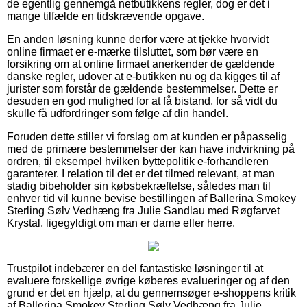
de egentlig gennemgå netbutikkens regler, dog er det i
mange tilfælde en tidskrævende opgave.
En anden løsning kunne derfor være at tjekke hvorvidt
online firmaet er e-mærke tilsluttet, som bør være en
forsikring om at online firmaet anerkender de gældende
danske regler, udover at e-butikken nu og da kigges til af
jurister som forstår de gældende bestemmelser. Dette er
desuden en god mulighed for at få bistand, for så vidt du
skulle få udfordringer som følge af din handel.
Foruden dette stiller vi forslag om at kunden er påpasselig
med de primære bestemmelser der kan have indvirkning på
ordren, til eksempel hvilken byttepolitik e-forhandleren
garanterer. I relation til det er det tilmed relevant, at man
stadig bibeholder sin købsbekræftelse, således man til
enhver tid vil kunne bevise bestillingen af Ballerina Smokey
Sterling Sølv Vedhæng fra Julie Sandlau med Røgfarvet
Krystal, ligegyldigt om man er dame eller herre.
Trustpilot indebærer en del fantastiske løsninger til at
evaluere forskellige øvrige køberes evalueringer og af den
grund er det en hjælp, at du gennemsøger e-shoppens kritik
af Ballerina Smokey Sterling Sølv Vedhæng fra Julie