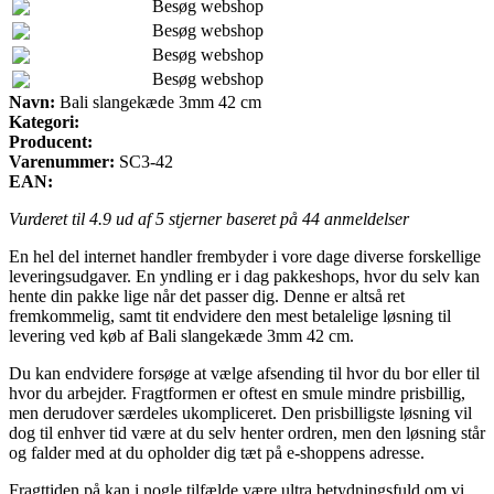
Besøg webshop
Besøg webshop
Besøg webshop
Besøg webshop
Navn:
Bali slangekæde 3mm 42 cm
Kategori:
Producent:
Varenummer:
SC3-42
EAN:
Vurderet til
4.9
ud af 5 stjerner baseret på
44
anmeldelser
En hel del internet handler frembyder i vore dage diverse forskellige
leveringsudgaver. En yndling er i dag pakkeshops, hvor du selv kan
hente din pakke lige når det passer dig. Denne er altså ret
fremkommelig, samt tit endvidere den mest betalelige løsning til
levering ved køb af Bali slangekæde 3mm 42 cm.
Du kan endvidere forsøge at vælge afsending til hvor du bor eller til
hvor du arbejder. Fragtformen er oftest en smule mindre prisbillig,
men derudover særdeles ukompliceret. Den prisbilligste løsning vil
dog til enhver tid være at du selv henter ordren, men den løsning står
og falder med at du opholder dig tæt på e-shoppens adresse.
Fragttiden på kan i nogle tilfælde være ultra betydningsfuld om vi