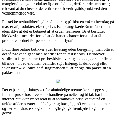
mangler dine nye produkter lige om lidt, og derfor er det temmelig
relevant at du checker det estimerede leveringstidspunkt ved den
vedkommende vare.
En række netbutikker byder på levering på blot en enkelt hverdag på
masser af produkter, eksempelvis Bali slangekæde 3mm 42 cm, men
glem ikke at det er betinget af at orden realiseres før et besluttet
klokkeslæt, med det formål at de har en chance for at nå at få
produktet ordnet før personalet holder fyraften.
Indtil flere online butikker yder levering uden beregning, men ofte er
det så nødvendigt at man handler for en fastsat pris. Derudover
skulle du tage den mest prisbevidste leveringsmetode, der i de fleste
tilfælde – hvad end man befinder sig i Esbjerg, Kalundborg eller
Svenstrup – vil blive at få fragtmanden til at bringe din pakke til en
pakkeshop.
Det er jo ret gnidningsløst for almindelige mennesker at søge sig
frem til priser hos diverse forhandlere på nettet, og til tak har flere
internet butikker været nødt til at formindske prisniveauet på en
række af deres varer – til babyer og børn, lige så vel som til damer
og herrer – drastisk, og endda nogle gange frembyde fragt uden
gebyr.