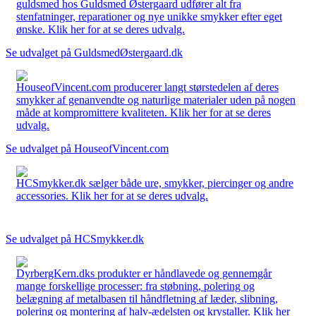
guldsmed hos Guldsmed Østergaard udfører alt fra
stenfatninger, reparationer og nye unikke smykker efter eget
ønske. Klik her for at se deres udvalg.
Se udvalget på GuldsmedØstergaard.dk
HouseofVincent.com producerer langt størstedelen af deres
smykker af genanvendte og naturlige materialer uden på nogen
måde at kompromittere kvaliteten. Klik her for at se deres
udvalg.
Se udvalget på HouseofVincent.com
HCSmykker.dk sælger både ure, smykker, piercinger og andre
accessories. Klik her for at se deres udvalg.
Se udvalget på HCSmykker.dk
DyrbergKern.dks produkter er håndlavede og gennemgår
mange forskellige processer: fra støbning, polering og
belægning af metalbasen til håndfletning af læder, slibning,
polering og montering af halv-ædelsten og krystaller. Klik her