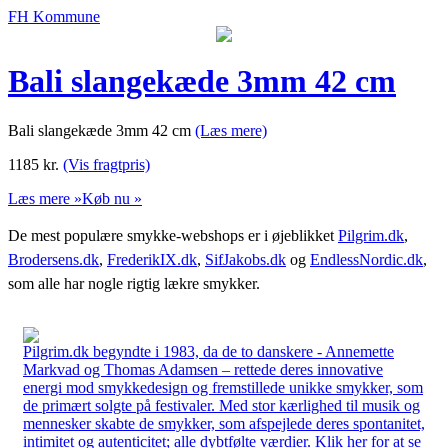
FH Kommune
Bali slangekæde 3mm 42 cm
Bali slangekæde 3mm 42 cm
(Læs mere)
1185
kr.
(Vis fragtpris)
Læs mere »
Køb nu »
De mest populære smykke-webshops er i øjeblikket
Pilgrim.dk
,
Brodersens.dk
,
FrederikIX.dk
,
SifJakobs.dk
og
EndlessNordic.dk
,
som alle har nogle rigtig lækre smykker.
Pilgrim.dk begyndte i 1983, da de to danskere - Annemette
Markvad og Thomas Adamsen – rettede deres innovative
energi mod smykkedesign og fremstillede unikke smykker, som
de primært solgte på festivaler. Med stor kærlighed til musik og
mennesker skabte de smykker, som afspejlede deres spontanitet,
intimitet og autenticitet; alle dybtfølte værdier. Klik her for at se