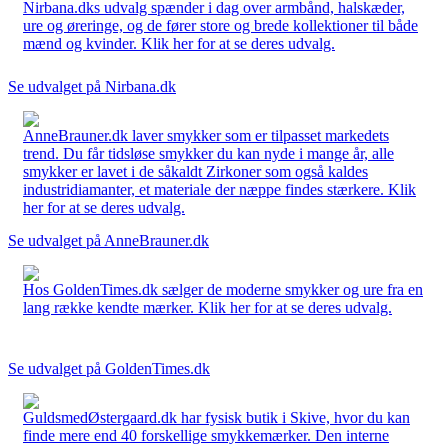
Nirbana.dks udvalg spænder i dag over armbånd, halskæder,
ure og øreringe, og de fører store og brede kollektioner til både
mænd og kvinder. Klik her for at se deres udvalg.
Se udvalget på Nirbana.dk
AnneBrauner.dk laver smykker som er tilpasset markedets
trend. Du får tidsløse smykker du kan nyde i mange år, alle
smykker er lavet i de såkaldt Zirkoner som også kaldes
industridiamanter, et materiale der næppe findes stærkere. Klik
her for at se deres udvalg.
Se udvalget på AnneBrauner.dk
Hos GoldenTimes.dk sælger de moderne smykker og ure fra en
lang række kendte mærker. Klik her for at se deres udvalg.
Se udvalget på GoldenTimes.dk
GuldsmedØstergaard.dk har fysisk butik i Skive, hvor du kan
finde mere end 40 forskellige smykkemærker. Den interne