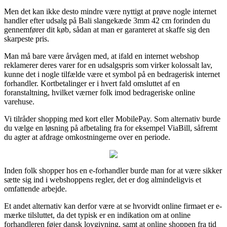
Men det kan ikke desto mindre være nyttigt at prøve nogle internet
handler efter udsalg på Bali slangekæde 3mm 42 cm forinden du
gennemfører dit køb, sådan at man er garanteret at skaffe sig den
skarpeste pris.
Man må bare være årvågen med, at ifald en internet webshop
reklamerer deres varer for en udsalgspris som virker kolossalt lav,
kunne det i nogle tilfælde være et symbol på en bedragerisk internet
forhandler. Kortbetalinger er i hvert fald omsluttet af en
foranstaltning, hvilket værner folk imod bedrageriske online
varehuse.
Vi tilråder shopping med kort eller MobilePay. Som alternativ burde
du vælge en løsning på afbetaling fra for eksempel ViaBill, såfremt
du agter at afdrage omkostningerne over en periode.
Inden folk shopper hos en e-forhandler burde man for at være sikker
sætte sig ind i webshoppens regler, det er dog almindeligvis et
omfattende arbejde.
Et andet alternativ kan derfor være at se hvorvidt online firmaet er e-
mærke tilsluttet, da det typisk er en indikation om at online
forhandleren føjer dansk lovgivning, samt at online shoppen fra tid