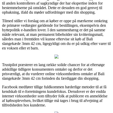
til anden kontrolleres af sagkyndige der har ekspertise inden for
bestemmelserne på området. Dette er desuden en god genvej til
opbakning, ifald du møder udfordringer med din shopping.
Tilmed stiller vi forslag om at køber er oppe på mærkerne omkring
de primære vedtægter gældende for bestillingen, eksempelvis den
byttepolitik e-handlen lover. I den sammenhæng er det på samme
måde relevant, at man permanent bibeholder sin kvitteringsmail,
således man i fremtiden vil kunne eftervise sit køb af Bali
slangekæde 3mm 42 cm, ligegyldigt om du er på udkig efter varer til
en voksen eller et barn.
Trustpilot præsterer en lang række solide chancer for at eftersøge
adskillige tidligere konsumenters omtaler og derfor er det
prisværdigt, at du vurderer online virksomhedens omtaler af Bali
slangekæde 3mm 42 cm forinden du færdiggør din shopping.
Facebook medfører tillige fuldkommen hæderlige metoder til at få
kendskab til e-forretningens kundefokus. Derudover er der endda
internet virksomheder som tilbyder folk at publicere en anmeldelse
af købsoplevelsen, hvilket tillige må tages i brug til afvejning af
tilfredsheden hos kunderne.