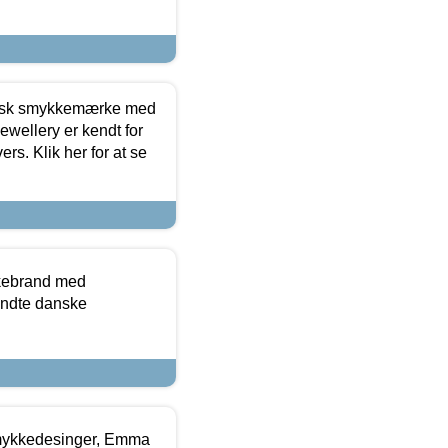
dansk smykkemærke med
ewellery er kendt for
ers. Klik her for at se
kkebrand med
ndte danske
mykkedesinger, Emma