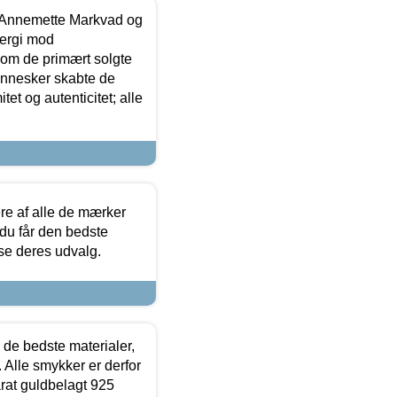
- Annemette Markvad og
ergi mod
som de primært solgte
mennesker skabte de
et og autenticitet; alle
.
re af alle de mærker
 du får den bedste
 se deres udvalg.
 de bedste materialer,
 Alle smykker er derfor
arat guldbelagt 925