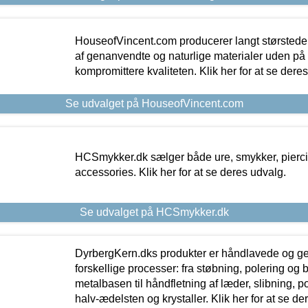
HouseofVincent.com producerer langt størstede
af genanvendte og naturlige materialer uden p
kompromittere kvaliteten. Klik her for at se dere
Se udvalget på HouseofVincent.com
HCSmykker.dk sælger både ure, smykker, pierc
accessories. Klik her for at se deres udvalg.
Se udvalget på HCSmykker.dk
DyrbergKern.dks produkter er håndlavede og 
forskellige processer: fra støbning, polering og
metalbasen til håndfletning af læder, slibning, p
halv-ædelsten og krystaller. Klik her for at se de