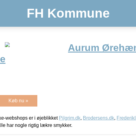
FH Kommune
Aurum Ørehæ
le
Køb nu »
e-webshops er i øjeblikket
Pilgrim.dk
,
Brodersens.dk
,
Frederik
lle har nogle rigtig lækre smykker.