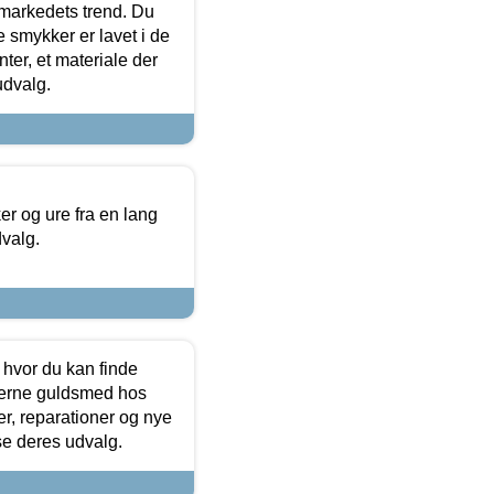
markedets trend. Du
e smykker er lavet i de
ter, et materiale der
udvalg.
 og ure fra en lang
dvalg.
 hvor du kan finde
terne guldsmed hos
r, reparationer og nye
se deres udvalg.