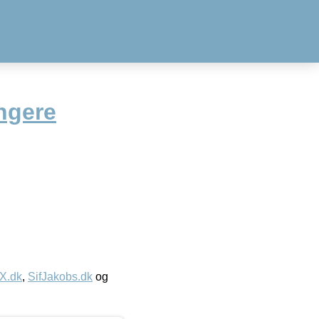
ngere
IX.dk
,
SifJakobs.dk
og