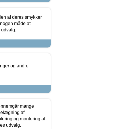
len af deres smykker
å nogen måde at
s udvalg.
inger og andre
gennemgår mange
 belægning af
olering og montering af
res udvalg.