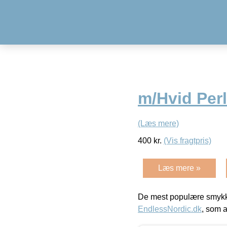
m/Hvid Per
(Læs mere)
400
kr.
(Vis fragtpris)
Læs mere »
De mest populære smykk
EndlessNordic.dk
, som a