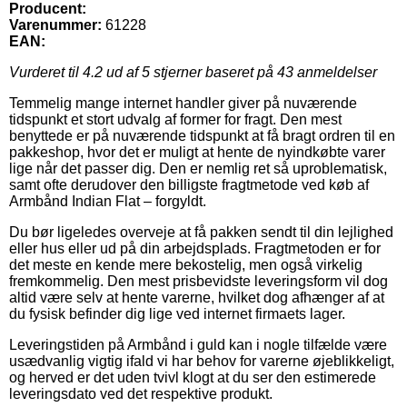
Producent:
Varenummer:
61228
EAN:
Vurderet til
4.2
ud af 5 stjerner baseret på
43
anmeldelser
Temmelig mange internet handler giver på nuværende
tidspunkt et stort udvalg af former for fragt. Den mest
benyttede er på nuværende tidspunkt at få bragt ordren til en
pakkeshop, hvor det er muligt at hente de nyindkøbte varer
lige når det passer dig. Den er nemlig ret så uproblematisk,
samt ofte derudover den billigste fragtmetode ved køb af
Armbånd Indian Flat – forgyldt.
Du bør ligeledes overveje at få pakken sendt til din lejlighed
eller hus eller ud på din arbejdsplads. Fragtmetoden er for
det meste en kende mere bekostelig, men også virkelig
fremkommelig. Den mest prisbevidste leveringsform vil dog
altid være selv at hente varerne, hvilket dog afhænger af at
du fysisk befinder dig lige ved internet firmaets lager.
Leveringstiden på Armbånd i guld kan i nogle tilfælde være
usædvanlig vigtig ifald vi har behov for varerne øjeblikkeligt,
og herved er det uden tvivl klogt at du ser den estimerede
leveringsdato ved det respektive produkt.