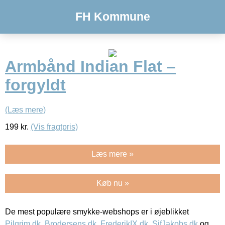
FH Kommune
Armbånd Indian Flat –
forgyldt
(Læs mere)
199
kr.
(Vis fragtpris)
Læs mere »
Køb nu »
De mest populære smykke-webshops er i øjeblikket
Pilgrim.dk
,
Brodersens.dk
,
FrederikIX.dk
,
SifJakobs.dk
og