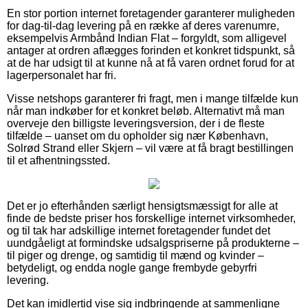
En stor portion internet foretagender garanterer muligheden
for dag-til-dag levering på en række af deres varenumre,
eksempelvis Armbånd Indian Flat – forgyldt, som alligevel
antager at ordren aflægges forinden et konkret tidspunkt, så
at de har udsigt til at kunne nå at få varen ordnet forud for at
lagerpersonalet har fri.
Visse netshops garanterer fri fragt, men i mange tilfælde kun
når man indkøber for et konkret beløb. Alternativt må man
overveje den billigste leveringsversion, der i de fleste
tilfælde – uanset om du opholder sig nær København,
Solrød Strand eller Skjern – vil være at få bragt bestillingen
til et afhentningssted.
Det er jo efterhånden særligt hensigtsmæssigt for alle at
finde de bedste priser hos forskellige internet virksomheder,
og til tak har adskillige internet foretagender fundet det
uundgåeligt at formindske udsalgspriserne på produkterne –
til piger og drenge, og samtidig til mænd og kvinder –
betydeligt, og endda nogle gange frembyde gebyrfri
levering.
Det kan imidlertid vise sig indbringende at sammenligne