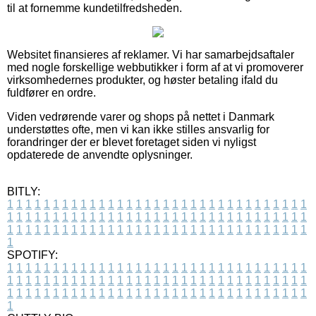
til at fornemme kundetilfredsheden.
Websitet finansieres af reklamer. Vi har samarbejdsaftaler
med nogle forskellige webbutikker i form af at vi promoverer
virksomhedernes produkter, og høster betaling ifald du
fuldfører en ordre.
Viden vedrørende varer og shops på nettet i Danmark
understøttes ofte, men vi kan ikke stilles ansvarlig for
forandringer der er blevet foretaget siden vi nyligst
opdaterede de anvendte oplysninger.
BITLY:
1
1
1
1
1
1
1
1
1
1
1
1
1
1
1
1
1
1
1
1
1
1
1
1
1
1
1
1
1
1
1
1
1
1
1
1
1
1
1
1
1
1
1
1
1
1
1
1
1
1
1
1
1
1
1
1
1
1
1
1
1
1
1
1
1
1
1
1
1
1
1
1
1
1
1
1
1
1
1
1
1
1
1
1
1
1
1
1
1
1
1
1
1
1
1
1
1
1
1
1
SPOTIFY:
1
1
1
1
1
1
1
1
1
1
1
1
1
1
1
1
1
1
1
1
1
1
1
1
1
1
1
1
1
1
1
1
1
1
1
1
1
1
1
1
1
1
1
1
1
1
1
1
1
1
1
1
1
1
1
1
1
1
1
1
1
1
1
1
1
1
1
1
1
1
1
1
1
1
1
1
1
1
1
1
1
1
1
1
1
1
1
1
1
1
1
1
1
1
1
1
1
1
1
1