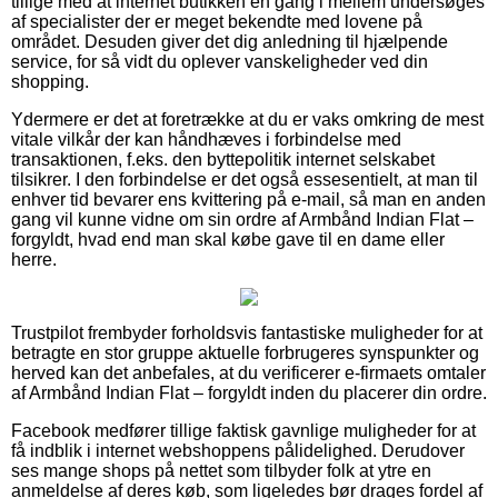
tillige med at internet butikken en gang i mellem undersøges
af specialister der er meget bekendte med lovene på
området. Desuden giver det dig anledning til hjælpende
service, for så vidt du oplever vanskeligheder ved din
shopping.
Ydermere er det at foretrække at du er vaks omkring de mest
vitale vilkår der kan håndhæves i forbindelse med
transaktionen, f.eks. den byttepolitik internet selskabet
tilsikrer. I den forbindelse er det også essesentielt, at man til
enhver tid bevarer ens kvittering på e-mail, så man en anden
gang vil kunne vidne om sin ordre af Armbånd Indian Flat –
forgyldt, hvad end man skal købe gave til en dame eller
herre.
Trustpilot frembyder forholdsvis fantastiske muligheder for at
betragte en stor gruppe aktuelle forbrugeres synspunkter og
herved kan det anbefales, at du verificerer e-firmaets omtaler
af Armbånd Indian Flat – forgyldt inden du placerer din ordre.
Facebook medfører tillige faktisk gavnlige muligheder for at
få indblik i internet webshoppens pålidelighed. Derudover
ses mange shops på nettet som tilbyder folk at ytre en
anmeldelse af deres køb, som ligeledes bør drages fordel af