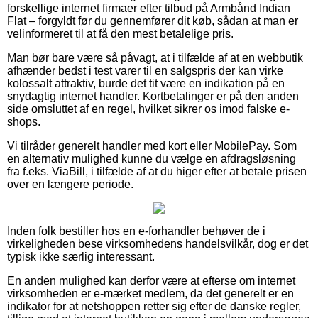
forskellige internet firmaer efter tilbud på Armbånd Indian
Flat – forgyldt før du gennemfører dit køb, sådan at man er
velinformeret til at få den mest betalelige pris.
Man bør bare være så påvagt, at i tilfælde af at en webbutik
afhænder bedst i test varer til en salgspris der kan virke
kolossalt attraktiv, burde det tit være en indikation på en
snydagtig internet handler. Kortbetalinger er på den anden
side omsluttet af en regel, hvilket sikrer os imod falske e-
shops.
Vi tilråder generelt handler med kort eller MobilePay. Som
en alternativ mulighed kunne du vælge en afdragsløsning
fra f.eks. ViaBill, i tilfælde af at du higer efter at betale prisen
over en længere periode.
Inden folk bestiller hos en e-forhandler behøver de i
virkeligheden bese virksomhedens handelsvilkår, dog er det
typisk ikke særlig interessant.
En anden mulighed kan derfor være at efterse om internet
virksomheden er e-mærket medlem, da det generelt er en
indikator for at netshoppen retter sig efter de danske regler,