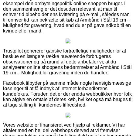
eksempel den ombytningspolitik online shoppen bruger. I
den sammenhæng er det desuden relevant, at man til
enhver tid bibeholder ens kvittering på e-mail, således man
til enhver tid kan bekræfte sit køb af Armbånd i Stål 19 cm –
Mulighed for gravering, hvad end du er på gaveindkøb til en
kvinde eller mand.
Trustpilot genererer ganske fortræffelige muligheder for at
beskue en længere række nuværende forbrugeres
observationer og på grund af dette anbefaler vi, at du
analyserer online shoppens bedømmelser af Armbånd i Stål
19 cm – Mulighed for gravering inden du handler.
Facebook tilbyder på samme måde nogle hensigtsmæssige
løsninger til at få indtryk af internet forhandlerens
kundefokus. Foruden det er der endda webbutikker hvor folk
kan afgive en omtale af deres køb, hvilket også må bruges til
at tage stilling til kundernes tilfredshed.
Vores website er finansieret ved hjælp af reklamer. Vi har
aftaler med en hel del webshops derved at vi fremviser
deres produkter, og opnår betaling ifald en af de besøgende