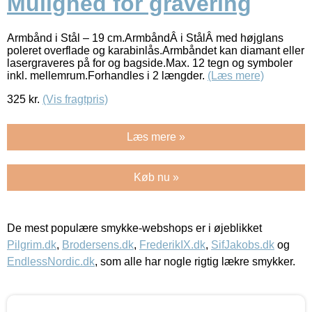
Mulighed for gravering
Armbånd i Stål – 19 cm.ArmbåndÂ i StålÂ med højglans
poleret overflade og karabinlås.Armbåndet kan diamant eller
lasergraveres på for og bagside.Max. 12 tegn og symboler
inkl. mellemrum.Forhandles i 2 længder.
(Læs mere)
325
kr.
(Vis fragtpris)
Læs mere »
Køb nu »
De mest populære smykke-webshops er i øjeblikket
Pilgrim.dk
,
Brodersens.dk
,
FrederikIX.dk
,
SifJakobs.dk
og
EndlessNordic.dk
, som alle har nogle rigtig lækre smykker.