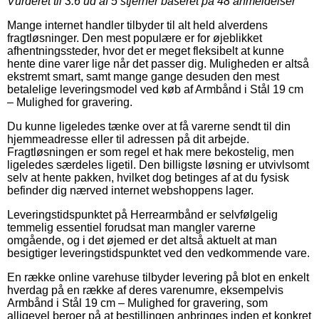
Vurderet til
3.6
ud af 5 stjerner baseret på
48
anmeldelser
Mange internet handler tilbyder til alt held alverdens
fragtløsninger. Den mest populære er for øjeblikket
afhentningssteder, hvor det er meget fleksibelt at kunne
hente dine varer lige når det passer dig. Muligheden er altså
ekstremt smart, samt mange gange desuden den mest
betalelige leveringsmodel ved køb af Armbånd i Stål 19 cm
– Mulighed for gravering.
Du kunne ligeledes tænke over at få varerne sendt til din
hjemmeadresse eller til adressen på dit arbejde.
Fragtløsningen er som regel et hak mere bekostelig, men
ligeledes særdeles ligetil. Den billigste løsning er utvivlsomt
selv at hente pakken, hvilket dog betinges af at du fysisk
befinder dig nærved internet webshoppens lager.
Leveringstidspunktet på Herrearmbånd er selvfølgelig
temmelig essentiel forudsat man mangler varerne
omgående, og i det øjemed er det altså aktuelt at man
besigtiger leveringstidspunktet ved den vedkommende vare.
En række online varehuse tilbyder levering på blot en enkelt
hverdag på en række af deres varenumre, eksempelvis
Armbånd i Stål 19 cm – Mulighed for gravering, som
alligevel beroer på at bestillingen anbringes inden et konkret