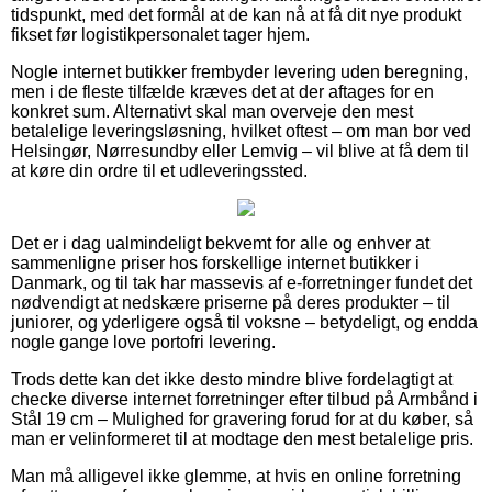
tidspunkt, med det formål at de kan nå at få dit nye produkt
fikset før logistikpersonalet tager hjem.
Nogle internet butikker frembyder levering uden beregning,
men i de fleste tilfælde kræves det at der aftages for en
konkret sum. Alternativt skal man overveje den mest
betalelige leveringsløsning, hvilket oftest – om man bor ved
Helsingør, Nørresundby eller Lemvig – vil blive at få dem til
at køre din ordre til et udleveringssted.
Det er i dag ualmindeligt bekvemt for alle og enhver at
sammenligne priser hos forskellige internet butikker i
Danmark, og til tak har massevis af e-forretninger fundet det
nødvendigt at nedskære priserne på deres produkter – til
juniorer, og yderligere også til voksne – betydeligt, og endda
nogle gange love portofri levering.
Trods dette kan det ikke desto mindre blive fordelagtigt at
checke diverse internet forretninger efter tilbud på Armbånd i
Stål 19 cm – Mulighed for gravering forud for at du køber, så
man er velinformeret til at modtage den mest betalelige pris.
Man må alligevel ikke glemme, at hvis en online forretning