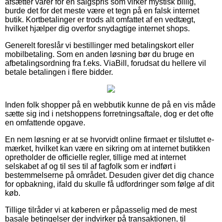
afsætter varer for en salgspris som virker mystisk billig,
burde det for det meste være et tegn på en falsk internet
butik. Kortbetalinger er trods alt omfattet af en vedtægt,
hvilket hjælper dig overfor snydagtige internet shops.
Generelt foreslår vi bestillinger med betalingskort eller
mobilbetaling. Som en anden løsning bør du bruge en
afbetalingsordning fra f.eks. ViaBill, forudsat du hellere vil
betale betalingen i flere bidder.
Inden folk shopper på en webbutik kunne de på en vis måde
sætte sig ind i netshoppens forretningsaftale, dog er det ofte
en omfattende opgave.
En nem løsning er at se hvorvidt online firmaet er tilsluttet e-
mærket, hvilket kan være en sikring om at internet butikken
opretholder de officielle regler, tillige med at internet
selskabet af og til ses til af fagfolk som er indført i
bestemmelserne på området. Desuden giver det dig chance
for opbakning, ifald du skulle få udfordringer som følge af dit
køb.
Tillige tilråder vi at køberen er påpasselig med de mest
basale betingelser der indvirker på transaktionen, til