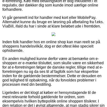
e-forretning. Køb med betalingskort er dog inkluderet i et
regulativ, der dækker dig som kunde imod uærlige online
forhandlere.
Vi går generelt ind for handler med kort eller MobilePay.
Alternativt kunne du bruge en løsning på afbetaling fra f.eks.
ViaBill, ifald du har i sinde at klare beløbet ude i fremtiden.
Inden folk handler hos en online shop kan man reelt se på
shoppens handelsvilkår, dog er det oftest ikke specielt
ophidsende.
En anden mulighed kunne derfor være at bemærke om e-
shoppen er e-mærke tilsluttet, som skulle være en sikkerhed
for at e-forretningen følger de danske regler, tillige med at e-
forretningen nu og da ses til af fagfolk som har ekspertise
inden for de gældende bestemmelser. Dette er desuden en
god lejlighed til opbakning, når du forvoldes problemer i
processen med din bestilling.
Ligeledes er det klogt at køber er hensynstagende til de
mest relevante forhold gældende for ordren, som
eksempelvis hvilken byttepolitik online shoppen tilsikrer. I
den relation er det i øvrigt afgørende, at man stadig sikrer sin