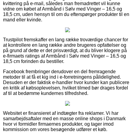
kvittering på e-mail, således man fremadrettet vil kunne
vidne om købet af Armbånd i Sølv med Vinger – 16,5 og
18,5 cm, uden hensyn til om du efterspørger produkter til en
mand eller kvinde.
Trustpilot fremskaffer en lang række troværdige chancer for
at kontrollere en lang række andre brugeres opfattelser og
på grund af dette er det prisværdigt, at du bliver klogere på
e-firmaets ratings af Armbånd i Sølv med Vinger – 16,5 og
18,5 cm forinden du bestiller.
Facebook frembringer derudover en del fremragende
metoder til at få et kig ind i e-forretningens pålidelighed.
Desuden er der faktisk e-handler hvor kunder kan publicere
en kritik af købsoplevelsen, hvilket tilmed bør drages fordel
af til at bedømme kundernes tilfredshed.
Websitet er finansieret af indtægter fra reklamer. Vi har
samarbejdsaftaler med en masse online shops i Danmark
hvor vi formidler firmaernes produkter, og tager imod
kommission om vores besøgende udfører et køb.