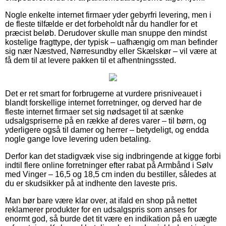
Nogle enkelte internet firmaer yder gebyrfri levering, men i
de fleste tilfælde er det forbeholdt når du handler for et
præcist beløb. Derudover skulle man snuppe den mindst
kostelige fragttype, der typisk – uafhængig om man befinder
sig nær Næstved, Nørresundby eller Skælskør – vil være at
få dem til at levere pakken til et afhentningssted.
Det er ret smart for forbrugerne at vurdere prisniveauet i
blandt forskellige internet forretninger, og derved har de
fleste internet firmaer set sig nødsaget til at sænke
udsalgspriserne på en række af deres varer – til børn, og
yderligere også til damer og herrer – betydeligt, og endda
nogle gange love levering uden betaling.
Derfor kan det stadigvæk vise sig indbringende at kigge forbi
indtil flere online forretninger efter rabat på Armbånd i Sølv
med Vinger – 16,5 og 18,5 cm inden du bestiller, således at
du er skudsikker på at indhente den laveste pris.
Man bør bare være klar over, at ifald en shop på nettet
reklamerer produkter for en udsalgspris som anses for
enormt god, så burde det tit være en indikation på en uægte