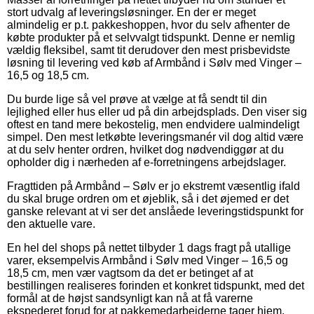
stort udvalg af leveringsløsninger. En der er meget
almindelig er p.t. pakkeshoppen, hvor du selv afhenter de
købte produkter på et selvvalgt tidspunkt. Denne er nemlig
vældig fleksibel, samt tit derudover den mest prisbevidste
løsning til levering ved køb af Armbånd i Sølv med Vinger –
16,5 og 18,5 cm.
Du burde lige så vel prøve at vælge at få sendt til din
lejlighed eller hus eller ud på din arbejdsplads. Den viser sig
oftest en tand mere bekostelig, men endvidere ualmindeligt
simpel. Den mest letkøbte leveringsmanér vil dog altid være
at du selv henter ordren, hvilket dog nødvendiggør at du
opholder dig i nærheden af e-forretningens arbejdslager.
Fragttiden på Armbånd – Sølv er jo ekstremt væsentlig ifald
du skal bruge ordren om et øjeblik, så i det øjemed er det
ganske relevant at vi ser det anslåede leveringstidspunkt for
den aktuelle vare.
En hel del shops på nettet tilbyder 1 dags fragt på utallige
varer, eksempelvis Armbånd i Sølv med Vinger – 16,5 og
18,5 cm, men vær vagtsom da det er betinget af at
bestillingen realiseres forinden et konkret tidspunkt, med det
formål at de højst sandsynligt kan nå at få varerne
ekspederet forud for at pakkemedarbejderne tager hjem.