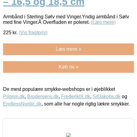
– 16,5 og 18,5 cm
Armbånd i Sterling Sølv med Vinger.Yndig armbånd i Sølv
med fine Vinger.Â Overfladen er poleret.
(Læs mere)
225
kr.
(Vis fragtpris)
Læs mere »
Køb nu »
De mest populære smykke-webshops er i øjeblikket
Pilgrim.dk
,
Brodersens.dk
,
FrederikIX.dk
,
SifJakobs.dk
og
EndlessNordic.dk
, som alle har nogle rigtig lækre smykker.