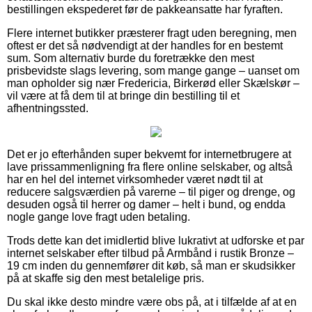
bestillingen ekspederet før de pakkeansatte har fyraften.
Flere internet butikker præsterer fragt uden beregning, men
oftest er det så nødvendigt at der handles for en bestemt
sum. Som alternativ burde du foretrække den mest
prisbevidste slags levering, som mange gange – uanset om
man opholder sig nær Fredericia, Birkerød eller Skælskør –
vil være at få dem til at bringe din bestilling til et
afhentningssted.
Det er jo efterhånden super bekvemt for internetbrugere at
lave prissammenligning fra flere online selskaber, og altså
har en hel del internet virksomheder været nødt til at
reducere salgsværdien på varerne – til piger og drenge, og
desuden også til herrer og damer – helt i bund, og endda
nogle gange love fragt uden betaling.
Trods dette kan det imidlertid blive lukrativt at udforske et par
internet selskaber efter tilbud på Armbånd i rustik Bronze –
19 cm inden du gennemfører dit køb, så man er skudsikker
på at skaffe sig den mest betalelige pris.
Du skal ikke desto mindre være obs på, at i tilfælde af at en