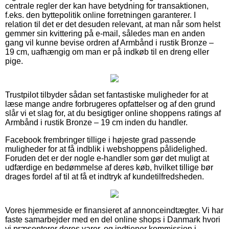
centrale regler der kan have betydning for transaktionen,
f.eks. den byttepolitik online forretningen garanterer. I
relation til det er det desuden relevant, at man når som helst
gemmer sin kvittering på e-mail, således man en anden
gang vil kunne bevise ordren af Armbånd i rustik Bronze –
19 cm, uafhængig om man er på indkøb til en dreng eller
pige.
Trustpilot tilbyder sådan set fantastiske muligheder for at
læse mange andre forbrugeres opfattelser og af den grund
slår vi et slag for, at du besigtiger online shoppens ratings af
Armbånd i rustik Bronze – 19 cm inden du handler.
Facebook frembringer tillige i højeste grad passende
muligheder for at få indblik i webshoppens pålidelighed.
Foruden det er der nogle e-handler som gør det muligt at
udfærdige en bedømmelse af deres køb, hvilket tillige bør
drages fordel af til at få et indtryk af kundetilfredsheden.
Vores hjemmeside er finansieret af annonceindtægter. Vi har
faste samarbejder med en del online shops i Danmark hvori
vi præsenterer deres varer, og indtjener kommission i