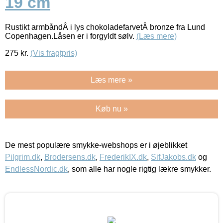
19 cm
Rustikt armbåndÂ i lys chokoladefarvetÂ bronze fra Lund
Copenhagen.Låsen er i forgyldt sølv.
(Læs mere)
275
kr.
(Vis fragtpris)
Læs mere »
Køb nu »
De mest populære smykke-webshops er i øjeblikket
Pilgrim.dk
,
Brodersens.dk
,
FrederikIX.dk
,
SifJakobs.dk
og
EndlessNordic.dk
, som alle har nogle rigtig lækre smykker.