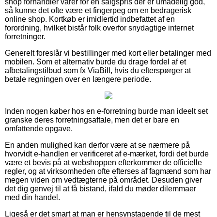
shop forhandler varer for en salgspris der er umådelig god,
så kunne det ofte være et fingerpeg om en bedragerisk
online shop. Kortkøb er imidlertid indbefattet af en
forordning, hvilket bistår folk overfor snydagtige internet
forretninger.
Generelt foreslår vi bestillinger med kort eller betalinger med
mobilen. Som et alternativ burde du drage fordel af et
afbetalingstilbud som fx ViaBill, hvis du efterspørger at
betale regningen over en længere periode.
Inden nogen køber hos en e-forretning burde man ideelt set
granske deres forretningsaftale, men det er bare en
omfattende opgave.
En anden mulighed kan derfor være at se nærmere på
hvorvidt e-handlen er verificeret af e-mærket, fordi det burde
være et bevis på at webshoppen efterkommer de officielle
regler, og at virksomheden ofte efterses af fagmænd som har
megen viden om vedtægterne på området. Desuden giver
det dig genvej til at få bistand, ifald du møder dilemmaer
med din handel.
Ligeså er det smart at man er hensynstagende til de mest