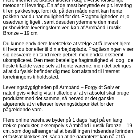
metoder til levering. En af de mest benyttede er p.t. levering
til en pakkeshop, fordi du på den måde nemt kan hente
pakken når du har mulighed for det. Fragtmuligheden er jo
usædvanlig ligetil, samt desuden ydermere den mest
prisbevidste leveringsform ved køb af Armbånd i rustik
Bronze – 19 cm.
Du kunne endvidere foretrække at vælge at få leveret hjem
til hvor du bor eller til din arbejdsplads. Fragtløsningen viser
sig desværre en tand mere pebret, men endda ekstremt
ukompliceret. Den mest betalelige fragtmulighed vil dog i de
fleste tilfælde være selv at hente varerne, men det betinges
af at du fysisk befinder dig med kort afstand til internet
forretningens tilholdssted.
Leveringsdygtigheden på Armbånd – Forgyldt Sølv er
naturligvis virkelig vital i tilfælde af at vi absolut skal bruge
produktet med det samme, så herved er det ganske
afgørende at vi efterser leveringstidspunktet for den
pågældende vare.
Flere online varehuse byder på 1 dags fragt på en lang
række produkter, eksempelvis Armbånd i rustik Bronze – 19
cm, som dog afhænger af at bestillingen indsendes forinden
et fastsat klokkeslæt, sådan at de garanteret kan nå at få