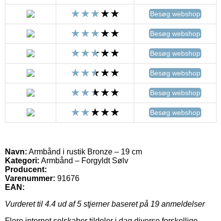
Besøg webshop
Besøg webshop
Besøg webshop
Besøg webshop
Besøg webshop
Besøg webshop
Navn:
Armbånd i rustik Bronze – 19 cm
Kategori:
Armbånd – Forgyldt Sølv
Producent:
Varenummer:
91676
EAN:
Vurderet til
4.4
ud af 5 stjerner baseret på
19
anmeldelser
Flere internet selskaber tildeler i dag diverse forskellige