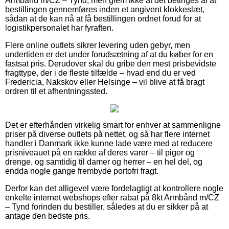
Armbånd m/CZ – Tynd, men glem ikke at det betinges af at
bestillingen gennemføres inden et angivent klokkeslæt,
sådan at de kan nå at få bestillingen ordnet forud for at
logistikpersonalet har fyraften.
Flere online outlets sikrer levering uden gebyr, men
undertiden er det under forudsætning af at du køber for en
fastsat pris. Derudover skal du gribe den mest prisbevidste
fragttype, der i de fleste tilfælde – hvad end du er ved
Fredericia, Nakskov eller Helsinge – vil blive at få bragt
ordren til et afhentningssted.
Det er efterhånden virkelig smart for enhver at sammenligne
priser på diverse outlets på nettet, og så har flere internet
handler i Danmark ikke kunne lade være med at reducere
prisniveauet på en række af deres varer – til piger og
drenge, og samtidig til damer og herrer – en hel del, og
endda nogle gange frembyde portofri fragt.
Derfor kan det alligevel være fordelagtigt at kontrollere nogle
enkelte internet webshops efter rabat på 8kt Armbånd m/CZ
– Tynd forinden du bestiller, således at du er sikker på at
antage den bedste pris.