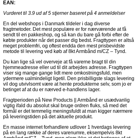
EAN:
Vurderet til
3.9
ud af 5 stjerner baseret på
4
anmeldelser
En del webshops i Danmark tildeler i dag diverse
fragtmetoder. Det mest populære er for nærværende at få
sendt til en pakkeshop, og så kan du bare gå forbi efter de
købte produkter når det passer dig bedst. Fragttypen er altså
meget problemfri, og oftest endda den mest prisbevidste
metode til levering ved køb af 8kt Armbånd m/CZ – Tynd.
Du kan lige så vel overveje at få varerne bragt til din
hjemmeadresse eller ud til dit arbejdes adresse. Fragttypen
viser sig mange gange lidt mere omkostningsfuld, men
ydermere ualmindeligt ligetil. Den prisbilligste slags levering
vil dog utvivlsomt være at hente produkterne selv, som jo er
betinget af at du er nærved e-handlens lager.
Fragtperioden på New Products || Armbånd er usædvanlig
vigtig ifald du absolut skal bruge ordren fluks, så med det
formål er det temmelig meningsfuldt at man kigger nærmere
på leveringstiden på det aktuelle produkt.
En masse internet forhandlere udlover 1 hverdags levering
på en lang række af deres varenumre, eksempelvis 8kt