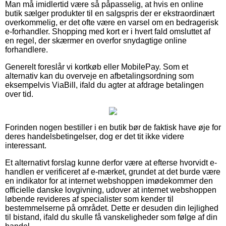
Man må imidlertid være så påpasselig, at hvis en online
butik sælger produkter til en salgspris der er ekstraordinært
overkommelig, er det ofte være en varsel om en bedragerisk
e-forhandler. Shopping med kort er i hvert fald omsluttet af
en regel, der skærmer en overfor snydagtige online
forhandlere.
Generelt foreslår vi kortkøb eller MobilePay. Som et
alternativ kan du overveje en afbetalingsordning som
eksempelvis ViaBill, ifald du agter at afdrage betalingen
over tid.
Forinden nogen bestiller i en butik bør de faktisk have øje for
deres handelsbetingelser, dog er det tit ikke videre
interessant.
Et alternativt forslag kunne derfor være at efterse hvorvidt e-
handlen er verificeret af e-mærket, grundet at det burde være
en indikator for at internet webshoppen imødekommer den
officielle danske lovgivning, udover at internet webshoppen
løbende revideres af specialister som kender til
bestemmelserne på området. Dette er desuden din lejlighed
til bistand, ifald du skulle få vanskeligheder som følge af din