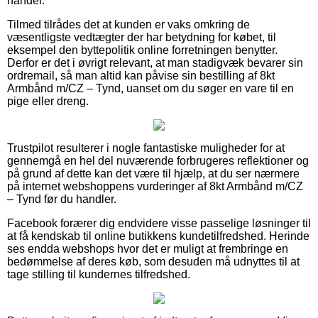
handel.
Tilmed tilrådes det at kunden er vaks omkring de
væsentligste vedtægter der har betydning for købet, til
eksempel den byttepolitik online forretningen benytter.
Derfor er det i øvrigt relevant, at man stadigvæk bevarer sin
ordremail, så man altid kan påvise sin bestilling af 8kt
Armbånd m/CZ – Tynd, uanset om du søger en vare til en
pige eller dreng.
Trustpilot resulterer i nogle fantastiske muligheder for at
gennemgå en hel del nuværende forbrugeres reflektioner og
på grund af dette kan det være til hjælp, at du ser nærmere
på internet webshoppens vurderinger af 8kt Armbånd m/CZ
– Tynd før du handler.
Facebook forærer dig endvidere visse passelige løsninger til
at få kendskab til online butikkens kundetilfredshed. Herinde
ses endda webshops hvor det er muligt at frembringe en
bedømmelse af deres køb, som desuden må udnyttes til at
tage stilling til kundernes tilfredshed.