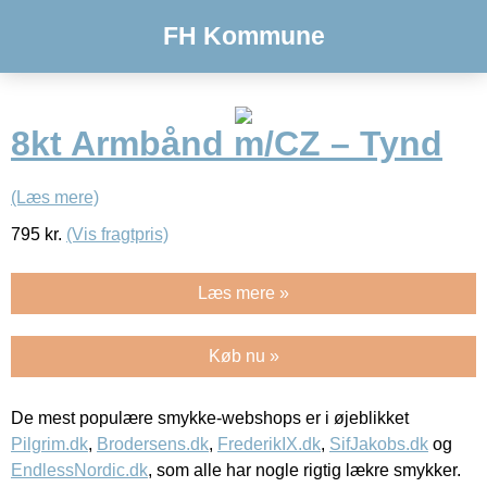
FH Kommune
8kt Armbånd m/CZ – Tynd
(Læs mere)
795
kr.
(Vis fragtpris)
Læs mere »
Køb nu »
De mest populære smykke-webshops er i øjeblikket
Pilgrim.dk
,
Brodersens.dk
,
FrederikIX.dk
,
SifJakobs.dk
og
EndlessNordic.dk
, som alle har nogle rigtig lækre smykker.